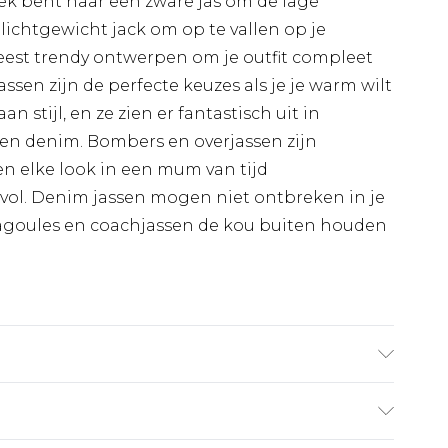
oek bent naar een zware jas om de lage
lichtgewicht jack om op te vallen op je
meest trendy ontwerpen om je outfit compleet
ssen zijn de perfecte keuzes als je je warm wilt
 stijl, en ze zien er fantastisch uit in
en denim. Bombers en overjassen zijn
n elke look in een mum van tijd
lvol. Denim jassen mogen niet ontbreken in je
cagoules en coachjassen de kou buiten houden
aagt UK maat L/34.