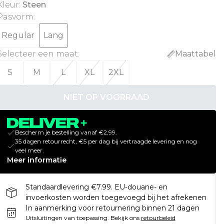
Kleur
:
Steen
Pasvorm
:
Regular
Lang
Selecteer een maat
:
Maattabel
S
M
L
XL
2XL
NIET OP VOORRAAD
Bescherm je bestelling vanaf €2,99.
35 dagen retourrecht, €5 per dag bij vertraagde levering en nog
veel meer.
Meer informatie
Standaardlevering €7.99. EU-douane- en
invoerkosten worden toegevoegd bij het afrekenen
In aanmerking voor retournering binnen 21 dagen
Uitsluitingen van toepassing.
Bekijk ons
retourbeleid