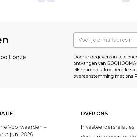
en
nooit onze
Door je gegevens in te dien
ontvangen van BOOHOOMA
elk moment afmelden. Je ste
overeenstemming met ons
P
ATIE
OVER ONS
ne Voorwaarden –
Investeerdersrelaties
rkt juni 2026
Verklaring over moder