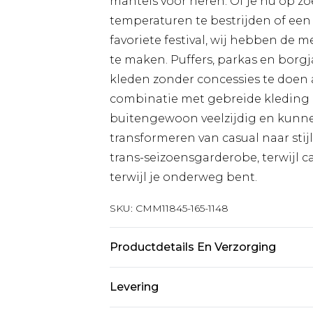
mantels voor heren. Of je nu op z
temperaturen te bestrijden of een 
favoriete festival, wij hebben de 
te maken. Puffers, parkas en borgja
kleden zonder concessies te doen aan
combinatie met gebreide kleding 
buitengewoon veelzijdig en kunne
transformeren van casual naar stij
trans-seizoensgarderobe, terwijl 
terwijl je onderweg bent.
SKU:
CMM11845-165-1148
Productdetails En Verzorging
100% Polyester. Model is 6'4" en dr
Levering