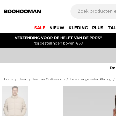
SALE
NIEUW
KLEDING
PLUS
TA
VERZENDING VOOR DE HELFT VAN DE PRIJS*
*bij bestellingen boven €60
De
Home
/
Heren
/
Selecteer Op Pasvorm
/
Heren Lange Maten Kleding
/