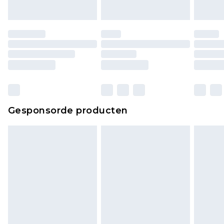
originele labels eraan bevestigd. Schoenen
moeten ook binnenshuis worden gepast.
Huishoudelijke artikelen, zoals beddengoed,
matrassen, toppers en kussens, moeten
ongebruikt zijn en in de originele, ongeopende
verpakking zitten. Dit heeft geen invloed op uw
wettelijke rechten.
Klik
hier
om ons volledige retourbeleid te
Gesponsorde producten
bekijken.