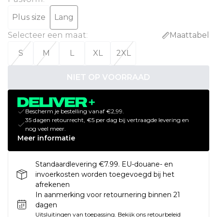
Plus size
Lang
Selecteer een maat
:
Maattabel
S
M
L
XL
2XL
NIET OP VOORRAAD
Bescherm je bestelling vanaf €2,99.
35 dagen retourrecht, €5 per dag bij vertraagde levering en
nog veel meer.
Meer informatie
Standaardlevering €7.99. EU-douane- en
invoerkosten worden toegevoegd bij het
afrekenen
In aanmerking voor retournering binnen 21
dagen
Uitsluitingen van toepassing.
Bekijk ons
retourbeleid