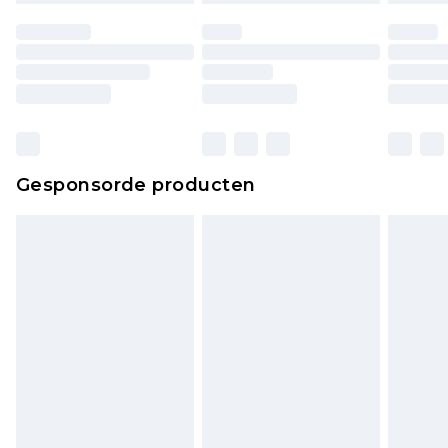
Huishoudelijke artikelen, zoals beddengoed,
matrassen, toppers en kussens, moeten
ongebruikt zijn en in de originele, ongeopende
verpakking zitten. Dit heeft geen invloed op uw
wettelijke rechten.
Klik
hier
om ons volledige retourbeleid te
Gesponsorde producten
bekijken.