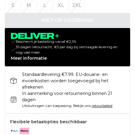
S
M
L
XL
2XL
NIET OP VOORRAAD
Bescherm je bestelling vanaf €2,99.
35 dagen retourrecht, €5 per dag bij vertraagde levering en
nog veel meer.
Meer informatie
Standaardlevering €7.99. EU-douane- en
invoerkosten worden toegevoegd bij het
afrekenen
In aanmerking voor retournering binnen 21
dagen
Uitsluitingen van toepassing.
Bekijk ons
retourbeleid
Flexibele betaalopties beschikbaar