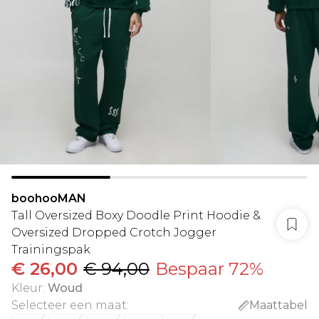
boohooMAN
Tall Oversized Boxy Doodle Print Hoodie &
Oversized Dropped Crotch Jogger
Trainingspak
€ 26,00
€ 94,00
Bespaar 72%
Kleur
:
Woud
Selecteer een maat
:
Maattabel