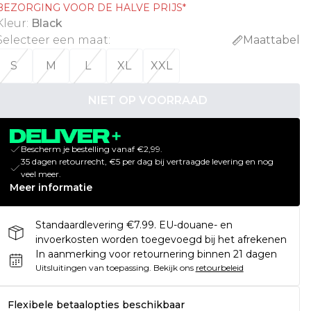
BEZORGING VOOR DE HALVE PRIJS*
Kleur
:
Black
Selecteer een maat
:
Maattabel
S
M
L
XL
XXL
NIET OP VOORRAAD
Bescherm je bestelling vanaf €2,99.
35 dagen retourrecht, €5 per dag bij vertraagde levering en nog
veel meer.
Meer informatie
Standaardlevering €7.99. EU-douane- en
invoerkosten worden toegevoegd bij het afrekenen
In aanmerking voor retournering binnen 21 dagen
Uitsluitingen van toepassing.
Bekijk ons
retourbeleid
Flexibele betaalopties beschikbaar