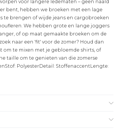
worpen voor langere ledematen – geen naald
ager bent, hebben we broeken met een lage
ns te brengen of wijde jeans en cargobroeken
oufleren. We hebben grote en lange joggers
lganger, of op maat gemaakte broeken om de
oek naar een 'fit' voor de zomer? Houd dan
st om te mixen met je gebloemde shirts, of
he taille om te genieten van die zomerse
fenStof: PolyesterDetail: StoffenaccentLengte:
del is 6'4 en draagt UK maat L/34