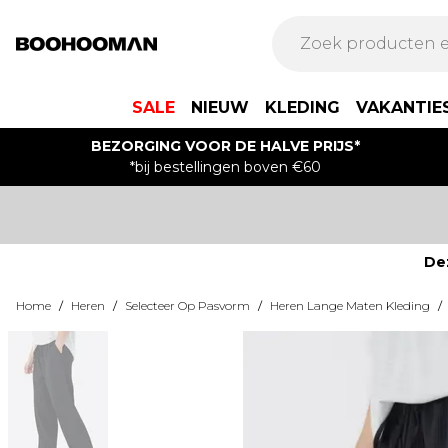
SALE
NIEUW
KLEDING
VAKANTIE
BEZORGING VOOR DE HALVE PRIJS*
*bij bestellingen boven €60
De
Home
/
Heren
/
Selecteer Op Pasvorm
/
Heren Lange Maten Kleding
/