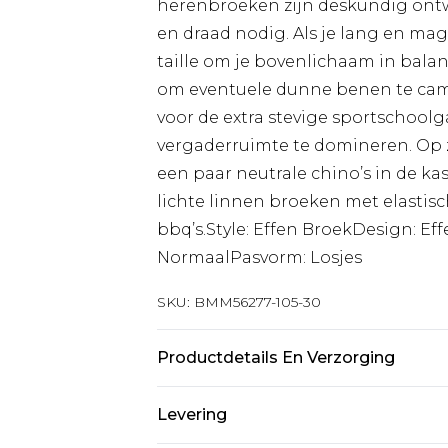
herenbroeken zijn deskundig ont
en draad nodig. Als je lang en m
taille om je bovenlichaam in bala
om eventuele dunne benen te cam
voor de extra stevige sportschoo
vergaderruimte te domineren. Op z
een paar neutrale chino’s in de ka
lichte linnen broeken met elastisc
bbq’s.Style: Effen BroekDesign: Ef
NormaalPasvorm: Losjes
SKU:
BMM56277-105-30
Productdetails En Verzorging
97% Polyester, 3% Elastaan. Het mo
Levering