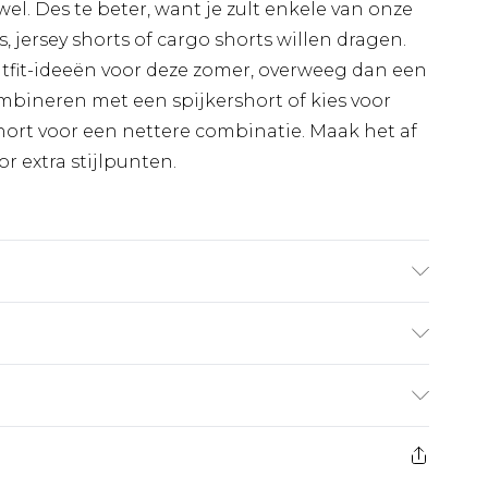
el. Des te beter, want je zult enkele van onze
s, jersey shorts of cargo shorts willen dragen.
utfit-ideeën voor deze zomer, overweeg dan een
ombineren met een spijkershort of kies voor
ort voor een nettere combinatie. Maak het af
or extra stijlpunten.
draagt UK maat M/32
€7.99
 heeft 21 dagen vanaf de dag dat u het ontvangt
€17.99