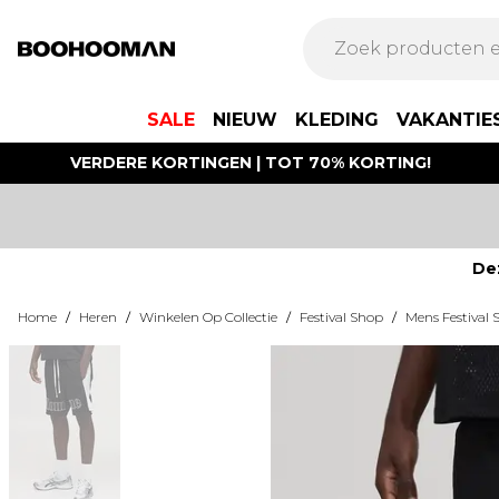
SALE
NIEUW
KLEDING
VAKANTIE
VERDERE KORTINGEN | TOT 70% KORTING!
De
Home
/
Heren
/
Winkelen Op Collectie
/
Festival Shop
/
Mens Festival 