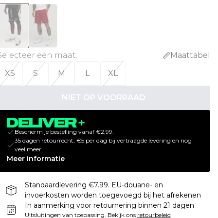
Selecteer een maat
:
Maattabel
XS
S
M
L
XL
NIET OP VOORRAAD
Bescherm je bestelling vanaf €2,99.
35 dagen retourrecht, €5 per dag bij vertraagde levering en nog
veel meer.
Meer informatie
Standaardlevering €7.99. EU-douane- en
invoerkosten worden toegevoegd bij het afrekenen
In aanmerking voor retournering binnen 21 dagen
Uitsluitingen van toepassing.
Bekijk ons
retourbeleid