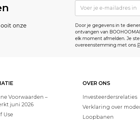
en
nooit onze
Door je gegevens in te dien
ontvangen van BOOHOOMA
elk moment afmelden. Je ste
overeenstemming met ons
P
ATIE
OVER ONS
ne Voorwaarden –
Investeerdersrelaties
rkt juni 2026
Verklaring over moder
f Use
Loopbanen