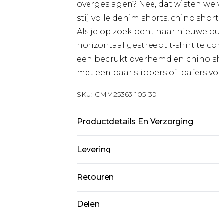
overgeslagen? Nee, dat wisten we w
stijlvolle denim shorts, chino short
Als je op zoek bent naar nieuwe o
horizontaal gestreept t-shirt te c
een bedrukt overhemd en chino sh
met een paar slippers of loafers vo
SKU:
CMM25363-105-30
Productdetails En Verzorging
100% Polyester. Model is 1,85 m & 
Levering
Standaardlevering Nederland
Retouren
Tot 5 werkdagen
Is er iets niet helemaal in orde? U
Delen
Expressdienst Nederland
om iets terug te sturen.
2 werkdagen.