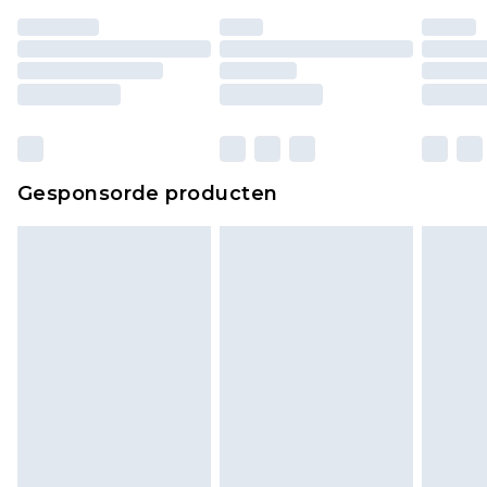
Huishoudelijke artikelen, zoals beddengoed,
matrassen, toppers en kussens, moeten
ongebruikt zijn en in de originele, ongeopende
verpakking zitten. Dit heeft geen invloed op uw
wettelijke rechten.
Klik
hier
om ons volledige retourbeleid te
Gesponsorde producten
bekijken.