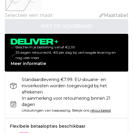
Selecteer een maat
:
Maattabel
NIET OP VOORRAAD
Bescherm je bestelling vanaf €2,99.
35 dagen retourrecht, €5 per dag bij vertraagde levering en
nog veel meer.
Meer informatie
Standaardlevering €7.99. EU-douane- en
invoerkosten worden toegevoegd bij het
afrekenen
In aanmerking voor retournering binnen 21
dagen
Uitsluitingen van toepassing.
Bekijk ons
retourbeleid
Flexibele betaalopties beschikbaar