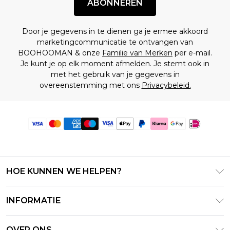
ABONNEREN
Door je gegevens in te dienen ga je ermee akkoord
marketingcommunicatie te ontvangen van
BOOHOOMAN & onze
Familie van Merken
per e-mail.
Je kunt je op elk moment afmelden. Je stemt ook in
met het gebruik van je gegevens in
overeenstemming met ons
Privacybeleid.
HOE KUNNEN WE HELPEN?
Klantenservice
INFORMATIE
Contact Opnemen
Algemene Voorwaarden – Bijgewerkt juni 2026
Retourneer uw bestelling
OVER ONS