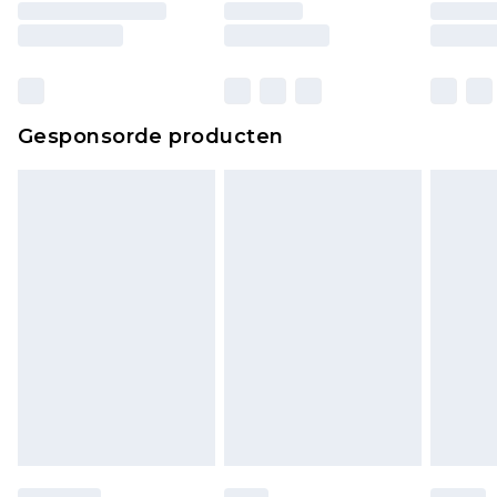
ongebruikt zijn en in de originele, ongeopende
verpakking zitten. Dit heeft geen invloed op uw
wettelijke rechten.
Klik
hier
om ons volledige retourbeleid te
Gesponsorde producten
bekijken.