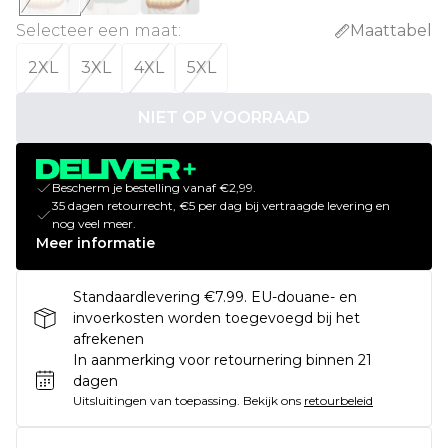
Selecteer een maat
:
Maattabel
2XL
3XL
4XL
5XL
NIET OP VOORRAAD
Bescherm je bestelling vanaf €2,99.
35 dagen retourrecht, €5 per dag bij vertraagde levering en
nog veel meer.
Meer informatie
Standaardlevering €7.99. EU-douane- en
invoerkosten worden toegevoegd bij het
afrekenen
In aanmerking voor retournering binnen 21
dagen
Uitsluitingen van toepassing.
Bekijk ons
retourbeleid