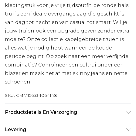
kledingstuk voor je vrije tijdsoutfit: de ronde hals
trui is een ideale overgangslaag die geschikt is
van dag tot nacht en van casual tot smart. Wil je
jouw truienlook een upgrade geven zonder extra
moeite? Onze collectie kabelgebreide truien is
alles wat je nodig hebt wanneer de koude
periode begint. Op zoek naar een meer verfijnde
combinatie? Combineer een coltrui onder een
blazer en maak het af met skinny jeans en nette
schoenen.
SKU:
CMM15653-106-1148
Productdetails En Verzorging
50% katoen, 50% acryl. Model is 6'1 en draagt UK-
Levering
maat 3XL/42