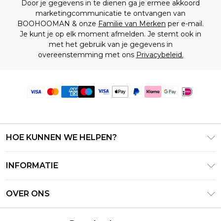
Door je gegevens in te dienen ga je ermee akkoord
marketingcommunicatie te ontvangen van
BOOHOOMAN & onze
Familie van Merken
per e-mail.
Je kunt je op elk moment afmelden. Je stemt ook in
met het gebruik van je gegevens in
overeenstemming met ons
Privacybeleid.
HOE KUNNEN WE HELPEN?
Klantenservice
INFORMATIE
Contact Opnemen
Algemene Voorwaarden – Bijgewerkt juni 2026
Retourneer uw bestelling
OVER ONS
Terms of Use
Bezorginformatie
Investeerdersrelaties
Klarna