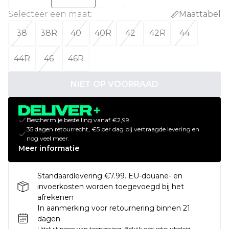
Selecteer een maat
:
Maattabel
38
38R
40
40R
42
42R
44
44R
46
46R
NIET OP VOORRAAD
Bescherm je bestelling vanaf €2,99.
35 dagen retourrecht, €5 per dag bij vertraagde levering en
nog veel meer.
Meer informatie
Standaardlevering €7.99. EU-douane- en
invoerkosten worden toegevoegd bij het
afrekenen
In aanmerking voor retournering binnen 21
dagen
Uitsluitingen van toepassing.
Bekijk ons
retourbeleid