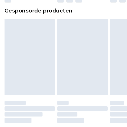
Klik
hier
om ons volledige retourbeleid te
Gesponsorde producten
bekijken.