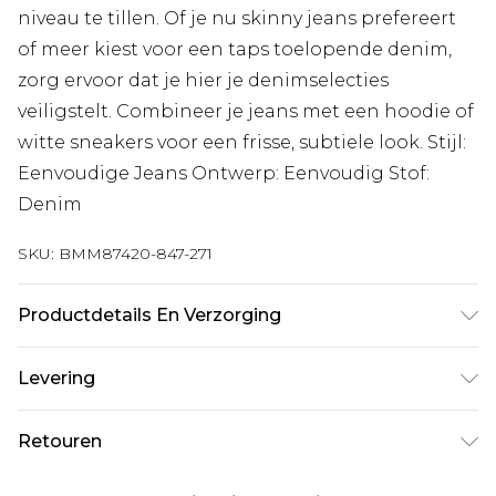
niveau te tillen. Of je nu skinny jeans prefereert
of meer kiest voor een taps toelopende denim,
zorg ervoor dat je hier je denimselecties
veiligstelt. Combineer je jeans met een hoodie of
witte sneakers voor een frisse, subtiele look. Stijl:
Eenvoudige Jeans Ontwerp: Eenvoudig Stof:
Denim
SKU:
BMM87420-847-271
Productdetails En Verzorging
98% Katoen, 2% Elastaan. Model is 1,85 m en
Levering
draagt UK maat 3XL/42
Standaardlevering Nederland
€7.99
Retouren
Tot 5 werkdagen
Is er iets niet helemaal in orde? U heeft 21 dagen