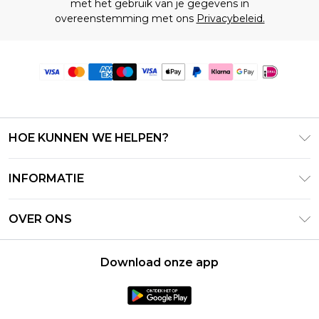
met het gebruik van je gegevens in
overeenstemming met ons
Privacybeleid.
HOE KUNNEN WE HELPEN?
Klantenservice
INFORMATIE
Contact Opnemen
Algemene Voorwaarden – Bijgewerkt juni 2026
Retourneer uw bestelling
OVER ONS
Terms of Use
Bezorginformatie
Investeerdersrelaties
Klarna
Retourbeleid – Bijgewerkt mei 2026
Download onze app
Verklaring over moderne slavernij
PayPal
Maatgids
Loopbanen
Privacybeleid - Bijgewerkt juni 2026