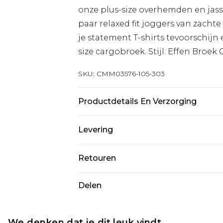
onze plus-size overhemden en jass
paar relaxed fit joggers van zacht
je statement T-shirts tevoorschijn
size cargobroek. Stijl: Effen Broe
SKU:
CMM03576-105-303
Productdetails En Verzorging
100% katoen. Model is 6'1 en draag
Levering
Standaardlevering Nederland
Retouren
Tot 5 werkdagen
Is er iets niet helemaal in orde? U
Delen
Expressdienst Nederland
om iets terug te sturen.
2 werkdagen.
Let op, we kunnen geen restituti
Alle belastingen en btw binnen 
cosmetica, piercingsieraden, sekssp
We denken dat je dit leuk vindt