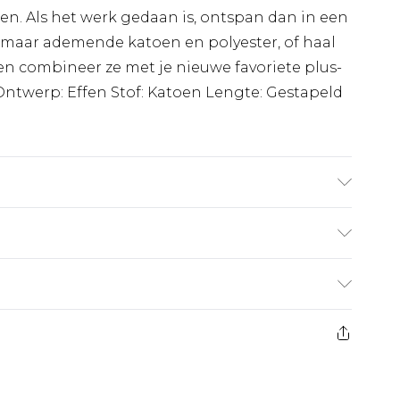
en. Als het werk gedaan is, ontspan dan in een
e maar ademende katoen en polyester, of haal
 en combineer ze met je nieuwe favoriete plus-
k Ontwerp: Effen Stof: Katoen Lengte: Gestapeld
t UK maat 3XL/42
€7.99
 heeft 21 dagen vanaf de dag dat u het ontvangt
€17.99
es aanbieden voor modieuze gezichtsmaskers,
de eu worden door boohooman betaald.
eeltjes, en badkleding of lingerie als de