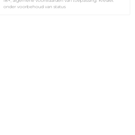
18+, algemene voorwaarden van toepassing. Krediet
onder voorbehoud van status