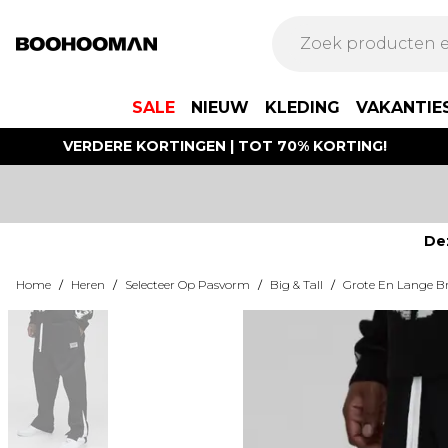
SALE
NIEUW
KLEDING
VAKANTIE
VERDERE KORTINGEN | TOT 70% KORTING!
De
Home
/
Heren
/
Selecteer Op Pasvorm
/
Big & Tall
/
Grote En Lange B