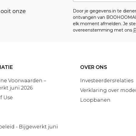
nooit onze
Door je gegevens in te dien
ontvangen van BOOHOOMA
elk moment afmelden. Je ste
overeenstemming met ons
P
ATIE
OVER ONS
ne Voorwaarden –
Investeerdersrelaties
rkt juni 2026
Verklaring over moder
f Use
Loopbanen
beleid - Bijgewerkt juni