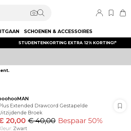
ITGAAN
SCHOENEN & ACCESSOIRES
STUDENTENKORTING EXTRA 12% KORTING!*
ent.
boohooMAN
Plus Extended Drawcord Gestapelde
Uitzijdende Broek
€ 20,00
€ 40,00
Bespaar 50%
Kleur
:
Zwart