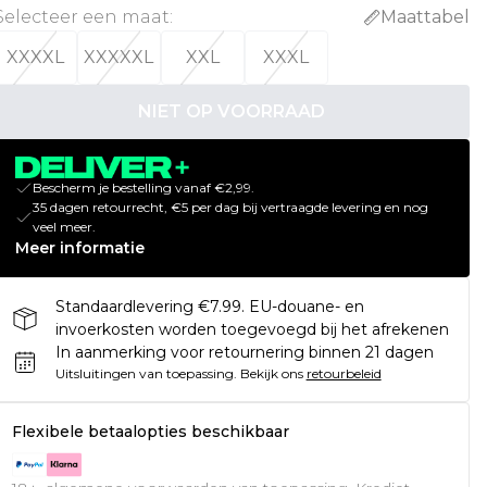
Selecteer een maat
:
Maattabel
XXXXL
XXXXXL
XXL
XXXL
NIET OP VOORRAAD
Bescherm je bestelling vanaf €2,99.
35 dagen retourrecht, €5 per dag bij vertraagde levering en nog
veel meer.
Meer informatie
Standaardlevering €7.99. EU-douane- en
invoerkosten worden toegevoegd bij het afrekenen
In aanmerking voor retournering binnen 21 dagen
Uitsluitingen van toepassing.
Bekijk ons
retourbeleid
Flexibele betaalopties beschikbaar