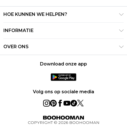
HOE KUNNEN WE HELPEN?
Klantenservice
INFORMATIE
Contact Opnemen
Algemene Voorwaarden – Bijgewerkt juni 2026
Retourneer uw bestelling
OVER ONS
Terms of Use
Bezorginformatie
Investeerdersrelaties
Klarna
Retourbeleid – Bijgewerkt mei 2026
Download onze app
Verklaring over moderne slavernij
PayPal
Maatgids
Loopbanen
Privacybeleid - Bijgewerkt juni 2026
Over cookies
Volg ons op sociale media
Studentenkorting
BOOHOOMAN App
Winactie Ultiem Techpakket Augustus 2026
COPYRIGHT ©
2026
BOOHOOMAN