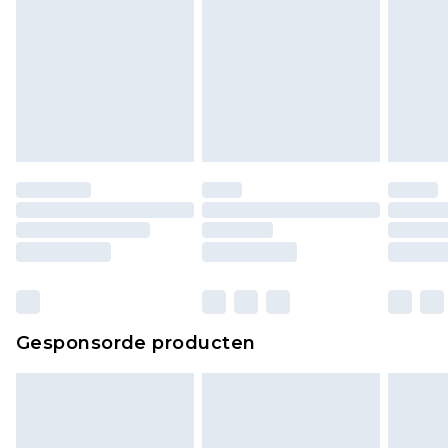
lingerie als de hygiënezegel niet op zijn plaats zit
of is verbroken.
Schoenen en/of kledingstukken moeten
ongedragen en ongewassen zijn met de
originele labels eraan bevestigd. Schoenen
moeten ook binnenshuis worden gepast.
Huishoudelijke artikelen, zoals beddengoed,
matrassen, toppers en kussens, moeten
ongebruikt zijn en in de originele, ongeopende
verpakking zitten. Dit heeft geen invloed op uw
wettelijke rechten.
Klik
hier
om ons volledige retourbeleid te
Gesponsorde producten
bekijken.