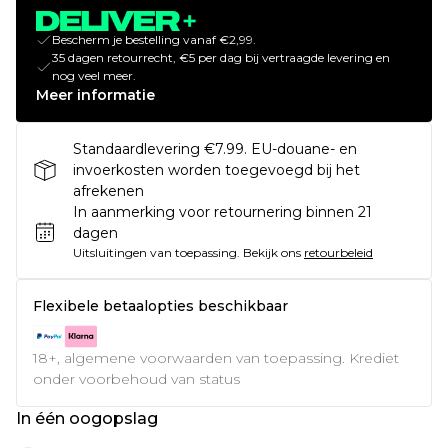
Bescherm je bestelling vanaf €2,99.
35 dagen retourrecht, €5 per dag bij vertraagde levering en
nog veel meer.
Meer informatie
Standaardlevering €7.99. EU-douane- en
invoerkosten worden toegevoegd bij het
afrekenen
In aanmerking voor retournering binnen 21
dagen
Uitsluitingen van toepassing.
Bekijk ons
retourbeleid
Flexibele betaalopties beschikbaar
18+, algemene voorwaarden van toepassing. Krediet
onder voorbehoud van status
In één oogopslag