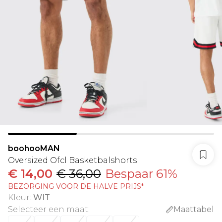
boohooMAN
Oversized Ofcl Basketbalshorts
€ 14,00
€ 36,00
Bespaar 61%
BEZORGING VOOR DE HALVE PRIJS*
Kleur
:
WIT
Selecteer een maat
:
Maattabel