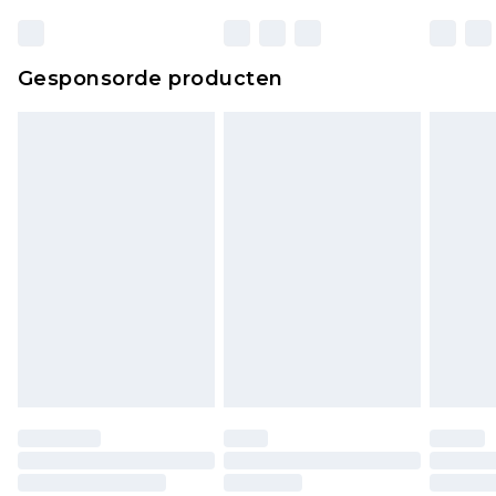
wettelijke rechten.
Klik
hier
om ons volledige retourbeleid te
Gesponsorde producten
bekijken.