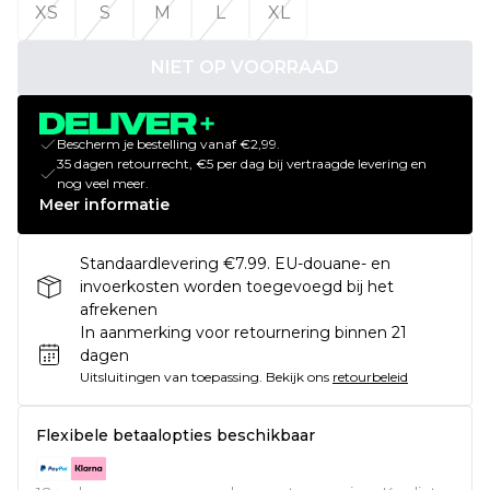
XS
S
M
L
XL
NIET OP VOORRAAD
Bescherm je bestelling vanaf €2,99.
35 dagen retourrecht, €5 per dag bij vertraagde levering en
nog veel meer.
Meer informatie
Standaardlevering €7.99. EU-douane- en
invoerkosten worden toegevoegd bij het
afrekenen
In aanmerking voor retournering binnen 21
dagen
Uitsluitingen van toepassing.
Bekijk ons
retourbeleid
Flexibele betaalopties beschikbaar