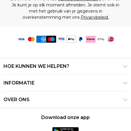
Je kunt je op elk moment afmelden. Je stemt ook in
met het gebruik van je gegevens in
overeenstemming met ons
Privacybeleid.
HOE KUNNEN WE HELPEN?
Klantenservice
INFORMATIE
Contact Opnemen
Algemene Voorwaarden – Bijgewerkt juni 2026
Retourneer uw bestelling
OVER ONS
Terms of Use
Bezorginformatie
Investeerdersrelaties
Klarna
Retourbeleid – Bijgewerkt mei 2026
Download onze app
Verklaring over moderne slavernij
PayPal
Maatgids