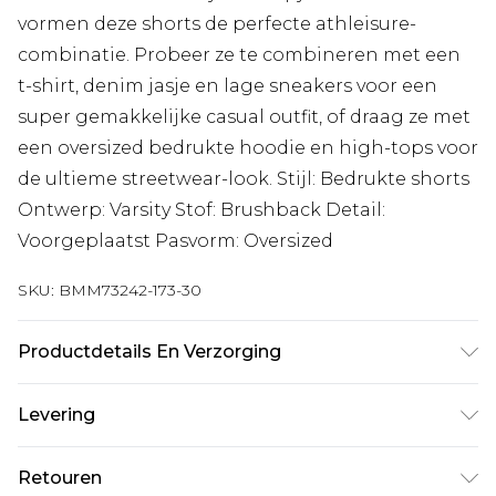
vormen deze shorts de perfecte athleisure-
combinatie. Probeer ze te combineren met een
t-shirt, denim jasje en lage sneakers voor een
super gemakkelijke casual outfit, of draag ze met
een oversized bedrukte hoodie en high-tops voor
de ultieme streetwear-look. Stijl: Bedrukte shorts
Ontwerp: Varsity Stof: Brushback Detail:
Voorgeplaatst Pasvorm: Oversized
SKU:
BMM73242-173-30
Productdetails En Verzorging
60% KATOEN 40% POLYESTER
Levering
Standaardlevering Nederland
€7.99
Retouren
Tot 5 werkdagen