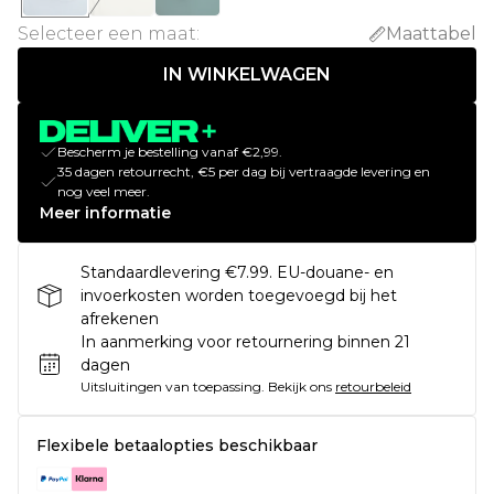
Selecteer een maat
:
Maattabel
IN WINKELWAGEN
Bescherm je bestelling vanaf €2,99.
35 dagen retourrecht, €5 per dag bij vertraagde levering en
nog veel meer.
Meer informatie
Standaardlevering €7.99. EU-douane- en
invoerkosten worden toegevoegd bij het
afrekenen
In aanmerking voor retournering binnen 21
dagen
Uitsluitingen van toepassing.
Bekijk ons
retourbeleid
Flexibele betaalopties beschikbaar