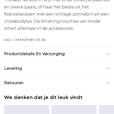
en zware sjaals, of haal het beste uit het
festivalseizoen met een vintage zonnebril en een
crossbodytas. De finishing touches van mode
zitten allemaal in de accessoires.
SKU:
CMM09989-131-35
Productdetails En Verzorging
100% Polyester
Levering
Standaardlevering Nederland
€7.99
Retouren
Tot 5 werkdagen
Is er iets niet helemaal in orde? U heeft 21 dagen
Expressdienst Nederland
€17.99
We denken dat je dit leuk vindt
vanaf de dag dat u het ontvangt om iets terug te
2 werkdagen.
sturen.
Alle belastingen en btw binnen de eu worden