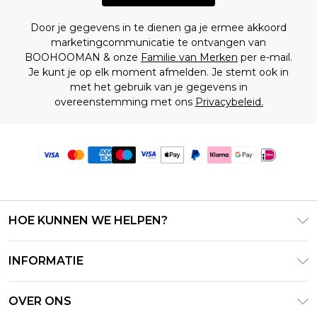
Door je gegevens in te dienen ga je ermee akkoord
marketingcommunicatie te ontvangen van
BOOHOOMAN & onze
Familie van Merken
per e-mail.
Je kunt je op elk moment afmelden. Je stemt ook in
met het gebruik van je gegevens in
overeenstemming met ons
Privacybeleid.
HOE KUNNEN WE HELPEN?
Klantenservice
INFORMATIE
Contact Opnemen
Algemene Voorwaarden – Bijgewerkt juni 2026
Retourneer uw bestelling
OVER ONS
Terms of Use