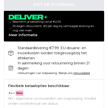
NIET OP VOORRAAD
Bescherm je bestelling vanaf €2,99.
35 dagen retourrecht, €5 per dag bij vertraagde levering en
nog veel meer.
Meer informatie
Standaardlevering €7.99. EU-douane- en
invoerkosten worden toegevoegd bij het
afrekenen
In aanmerking voor retournering binnen 21
dagen
Uitsluitingen van toepassing.
Bekijk ons
retourbeleid
Flexibele betaalopties beschikbaar
18+, algemene voorwaarden van toepassing. Krediet
onder voorbehoud van status