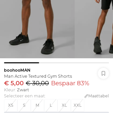
boohooMAN
Man Active Textured Gym Shorts
€ 5,00
€ 30,00
Bespaar 83%
Kleur
:
Zwart
Selecteer een maat
:
Maattabel
XS
S
M
L
XL
XXL