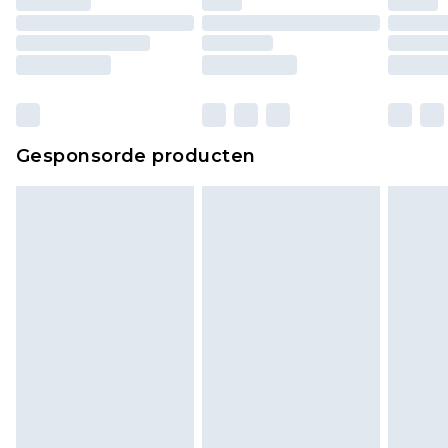
matrassen, toppers en kussens, moeten
ongebruikt zijn en in de originele, ongeopende
verpakking zitten. Dit heeft geen invloed op uw
wettelijke rechten.
Klik
hier
om ons volledige retourbeleid te
Gesponsorde producten
bekijken.