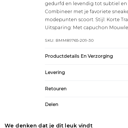
gedurfd en levendig tot subtiel en fr
Combineer met je favoriete sneake
modepunten scoort. Stijl: Korte Tr
Uitsparing: Met capuchon Mouwl
SKU:
BMM89765-209-30
Productdetails En Verzorging
60% Katoen en 40% Polyester. Model
Levering
Standaardlevering Nederland
Retouren
Tot 5 werkdagen
Is er iets niet helemaal in orde? U
Delen
Expressdienst Nederland
om iets terug te sturen.
2 werkdagen.
Let op, we kunnen geen restituti
Alle belastingen en btw binnen 
cosmetica, piercingsieraden, sekssp
We denken dat je dit leuk vindt