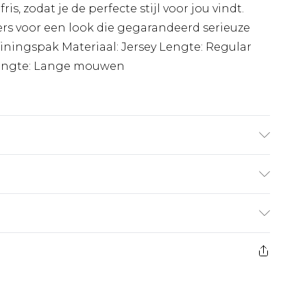
is, zodat je de perfecte stijl voor jou vindt.
rs voor een look die gegarandeerd serieuze
ainingspak Materiaal: Jersey Lengte: Regular
engte: Lange mouwen
 is 6'1 en draagt maat M.
€7.99
 heeft 21 dagen vanaf de dag dat u het ontvangt
€17.99
es aanbieden voor modieuze gezichtsmaskers,
de eu worden door boohooman betaald.
eeltjes, en badkleding of lingerie als de