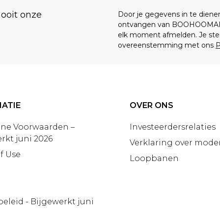
nooit onze
Door je gegevens in te dien
ontvangen van BOOHOOMA
elk moment afmelden. Je ste
overeenstemming met ons
P
ATIE
OVER ONS
ne Voorwaarden –
Investeerdersrelaties
rkt juni 2026
Verklaring over moder
f Use
Loopbanen
beleid - Bijgewerkt juni