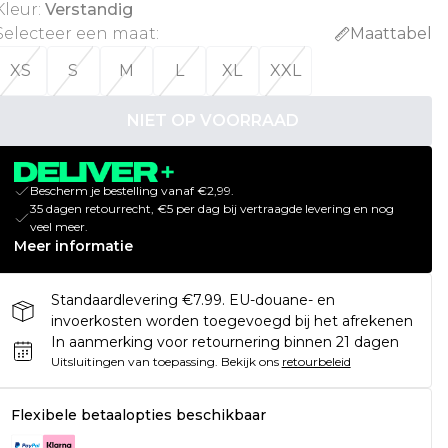
Kleur
:
Verstandig
Selecteer een maat
:
Maattabel
XS
S
M
L
XL
XXL
NIET OP VOORRAAD
Bescherm je bestelling vanaf €2,99.
35 dagen retourrecht, €5 per dag bij vertraagde levering en nog
veel meer.
Meer informatie
Standaardlevering €7.99. EU-douane- en
invoerkosten worden toegevoegd bij het afrekenen
In aanmerking voor retournering binnen 21 dagen
Uitsluitingen van toepassing.
Bekijk ons
retourbeleid
Flexibele betaalopties beschikbaar