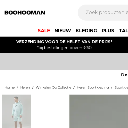
SALE
NIEUW
KLEDING
PLUS
TA
VERZENDING VOOR DE HELFT VAN DE PRIJS*
*bij bestellingen boven €60
De
Home
/
Heren
/
Winkelen Op Collectie
/
Heren Sportkleding
/
Sportkl