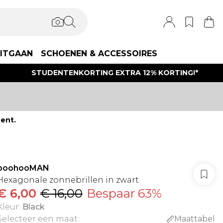
ITGAAN
SCHOENEN & ACCESSOIRES
STUDENTENKORTING EXTRA 12% KORTING!*
ent.
boohooMAN
Hexagonale zonnebrillen in zwart
€ 6,00
€ 16,00
Bespaar 63%
Kleur
:
Black
Selecteer een maat
:
Maattabel