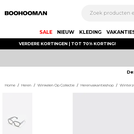
SALE
NIEUW
KLEDING
VAKANTIE
VERDERE KORTINGEN | TOT 70% KORTING!
De
Home
/
Heren
/
Winkelen Op Collectie
/
Herenvakantieshop
/
Winter