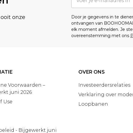
en
nooit onze
Door je gegevens in te dien
ontvangen van BOOHOOMA
elk moment afmelden. Je ste
overeenstemming met ons
P
ATIE
OVER ONS
ne Voorwaarden –
Investeerdersrelaties
rkt juni 2026
Verklaring over moder
f Use
Loopbanen
beleid - Bijgewerkt juni