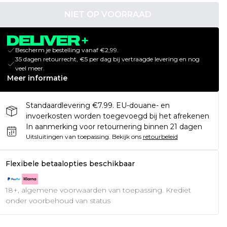
NIET OP VOORRAAD
Bescherm je bestelling vanaf €2,99.
35 dagen retourrecht, €5 per dag bij vertraagde levering en nog
veel meer.
Meer informatie
Standaardlevering €7.99. EU-douane- en
invoerkosten worden toegevoegd bij het afrekenen
In aanmerking voor retournering binnen 21 dagen
Uitsluitingen van toepassing.
Bekijk ons
retourbeleid
Flexibele betaalopties beschikbaar
18+, algemene voorwaarden van toepassing. Krediet
onder voorbehoud van status