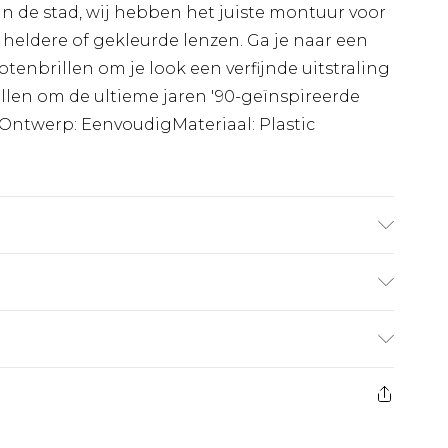
 de stad, wij hebben het juiste montuur voor
e, heldere of gekleurde lenzen. Ga je naar een
lotenbrillen om je look een verfijnde uitstraling
rillen om de ultieme jaren '90-geïnspireerde
enOntwerp: EenvoudigMateriaal: Plastic
€7.99
 heeft 21 dagen vanaf de dag dat u het ontvangt
€17.99
es aanbieden voor modieuze gezichtsmaskers,