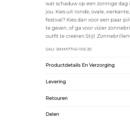
wat schaduw op een zonnige dag in
jou. Kies uit ronde, ovale, vierkant
festival? Kies dan voor een paar pi
te geven, of ga voor vizier zonneb
outfit te creëren.Stijl: Zonnebrill
SKU:
BMM77141-105-35
Productdetails En Verzorging
100% metaal, lens: 100% PC
Levering
Standaardlevering Nederland
Retouren
Tot 5 werkdagen
Is er iets niet helemaal in orde? U
Delen
Expressdienst Nederland
om iets terug te sturen.
2 werkdagen.
Let op, we kunnen geen restituti