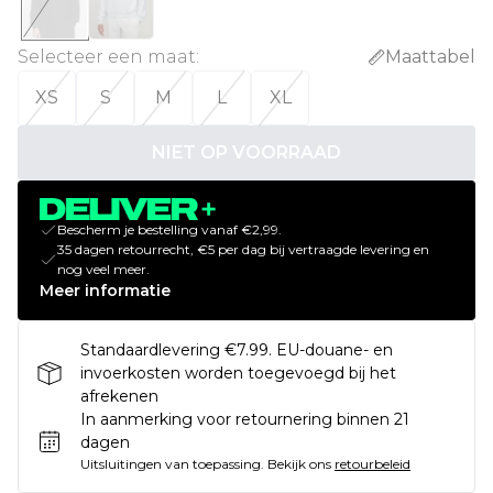
Selecteer een maat
:
Maattabel
XS
S
M
L
XL
NIET OP VOORRAAD
Bescherm je bestelling vanaf €2,99.
35 dagen retourrecht, €5 per dag bij vertraagde levering en
nog veel meer.
Meer informatie
Standaardlevering €7.99. EU-douane- en
invoerkosten worden toegevoegd bij het
afrekenen
In aanmerking voor retournering binnen 21
dagen
Uitsluitingen van toepassing.
Bekijk ons
retourbeleid