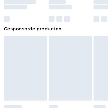
ongebruikt zijn en in de originele, ongeopende
verpakking zitten. Dit heeft geen invloed op uw
wettelijke rechten.
Klik
hier
om ons volledige retourbeleid te
Gesponsorde producten
bekijken.