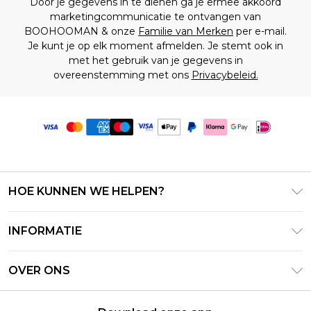
Door je gegevens in te dienen ga je ermee akkoord
marketingcommunicatie te ontvangen van
BOOHOOMAN & onze
Familie van Merken
per e-mail.
Je kunt je op elk moment afmelden. Je stemt ook in
met het gebruik van je gegevens in
overeenstemming met ons
Privacybeleid.
HOE KUNNEN WE HELPEN?
Klantenservice
INFORMATIE
Contact Opnemen
Algemene Voorwaarden – Bijgewerkt juni 2026
Retourneer uw bestelling
OVER ONS
Terms of Use
Bezorginformatie
Investeerdersrelaties
Klarna
Retourbeleid – Bijgewerkt mei 2026