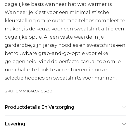
dagelijkse basis wanneer het wat warmer is.
Wanneer je kiest voor een minimalistische
kleurstelling om je outfit moeiteloos compleet te
maken, is de keuze voor een sweatshirt altijd een
degelijke optie. Al een vaste waarde in je
garderobe, zijn jersey hoodies en sweatshirts een
betrouwbare grab-and-go-optie voor elke
gelegenheid. Vind de perfecte casual top om je
nonchalante look te accentueren in onze
selectie hoodies en sweatshirts voor mannen.
SKU:
CMM16469-105-30
Productdetails En Verzorging
60% Katoen, 40% Polyester. Model is 6'1 en draagt
Levering
UK maat M/32