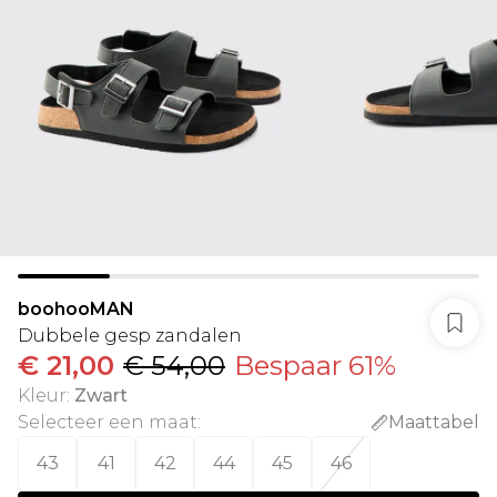
boohooMAN
Dubbele gesp zandalen
€ 21,00
€ 54,00
Bespaar 61%
Kleur
:
Zwart
Selecteer een maat
:
Maattabel
43
41
42
44
45
46