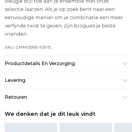
vleugje stijl toe aan je ensemble met onze
selectie laarzen. Als je op zoek bent naar een
eenvoudige manier om je combinatie een meer
verfijnde twist te geven, zijn brogues je beste
vrienden.
SKU:
CMM05169-105-15
Productdetails En Verzorging
Bovenwerk: 100% kunstleer, Voering: 100%
Levering
polyurethaan, Zool: 100% EVA
Standaardlevering Nederland
€7.99
Retouren
Tot 5 werkdagen
Is er iets niet helemaal in orde? U heeft 21 dagen
Expressdienst Nederland
€17.99
We denken dat je dit leuk vindt
vanaf de dag dat u het ontvangt om iets terug te
2 werkdagen.
sturen.