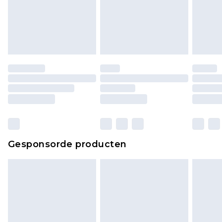
Schoenen en/of kledingstukken moeten
ongedragen en ongewassen zijn met de
originele labels eraan bevestigd. Schoenen
moeten ook binnenshuis worden gepast.
Huishoudelijke artikelen, zoals beddengoed,
matrassen, toppers en kussens, moeten
ongebruikt zijn en in de originele, ongeopende
verpakking zitten. Dit heeft geen invloed op uw
wettelijke rechten.
Klik
hier
om ons volledige retourbeleid te
Gesponsorde producten
bekijken.