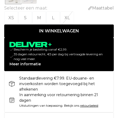
Selecteer een maat
:
Maattabel
XS
S
M
L
XL
IN WINKELWAGEN
Bescherm je bestelling vanaf €2,99.
35 dagen retourrecht, €5 per dag bij vertraagde levering en
nog veel meer.
Meer informatie
Standaardlevering €7.99. EU-douane- en
invoerkosten worden toegevoegd bij het
afrekenen
In aanmerking voor retournering binnen 21
dagen
Uitsluitingen van toepassing.
Bekijk ons
retourbeleid