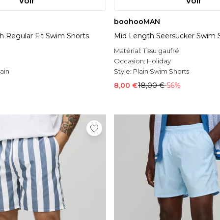
Voir
Voir
boohooMAN
h Regular Fit Swim Shorts
Mid Length Seersucker Swim 
Matérial:
Tissu gaufré
Occasion:
Holiday
ain
Style:
Plain Swim Shorts
8,00 €
18,00 €
-56%