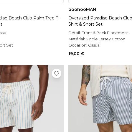
boohooMAN
dise Beach Club Palm Tree T-
Oversized Paradise Beach Club
et
Shirt & Short Set
 cou
Détail:
Front & Back Placement
l
Matérial:
Single Jersey Cotton
ort Set
Occasion:
Casual
19,00 €