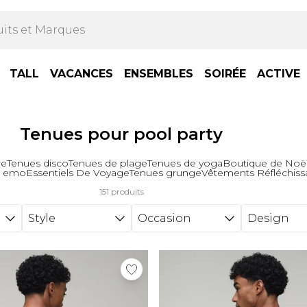
TALL
VACANCES
ENSEMBLES
SOIRÉE
ACTIVE
Tenues pour pool party
re
Tenues disco
Tenues de plage
Tenues de yoga
Boutique de Noë
s emo
Essentiels De Voyage
Tenues grunge
Vêtements Réfléchiss
151 produits
Style
Occasion
Design