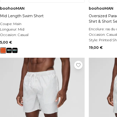
boohooMAN
boohooMAN
Mid Length Swim Short
Oversized Para
Shirt & Short S
Coupe:
Main
Encolure:
ras du
Longueur:
Mid
Occasion:
Casua
Occasion:
Casual
Style:
Printed Sh
5,00 €
19,00 €