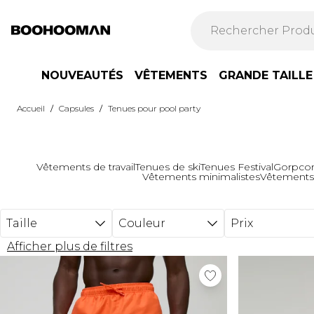
Passer au contenu principal
NOUVEAUTÉS
VÊTEMENTS
GRANDE TAILLE
/
/
Accueil
Capsules
Tenues pour pool party
Vêtements de travail
Tenues de ski
Tenues Festival
Gorpco
Vêtements minimalistes
Vêtement
Taille
Couleur
Prix
Afficher plus de filtres