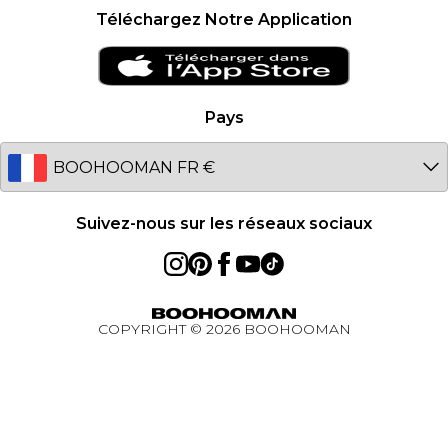
France
Téléchargez Notre Application
Clearplay
Ireland
PayPal
Netherlands
Avis de confidentialité – Mis à jour en janvier 2026
Germany
Pays
À propos des cookies
Australia
Réduction étudiant - UNiDAYS
EU
Réduction étudiant - Student Beans
Réduction étudiant
Suivez-nous sur les réseaux sociaux
Réduction pour les travailleurs essentiels
BOOHOOMAN App
COPYRIGHT ©
2026
BOOHOOMAN