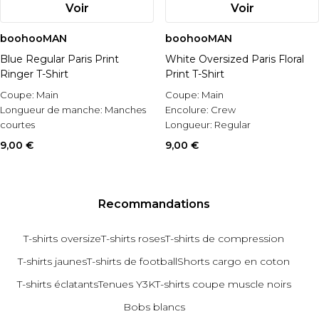
Voir
Voir
boohooMAN
boohooMAN
Blue Regular Paris Print
White Oversized Paris Floral
Ringer T-Shirt
Print T-Shirt
Coupe:
Main
Coupe:
Main
Longueur de manche:
Manches
Encolure:
Crew
courtes
Longueur:
Regular
Style:
T-shirt imprimé
9,00 €
9,00 €
Recommandations
T-shirts oversize
T-shirts roses
T-shirts de compression
T-shirts jaunes
T-shirts de football
Shorts cargo en coton
T-shirts éclatants
Tenues Y3K
T-shirts coupe muscle noirs
Bobs blancs