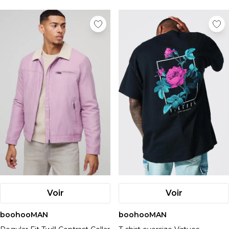
Voir
Voir
boohooMAN
boohooMAN