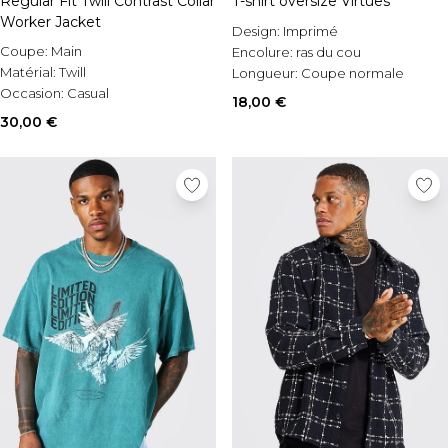
Regular Fit Twill Contrast Collar
T-shirt oversize Virtues
Worker Jacket
Design:
Imprimé
Coupe:
Main
Encolure:
ras du cou
Matérial:
Twill
Longueur:
Coupe normale
Occasion:
Casual
18,00 €
30,00 €