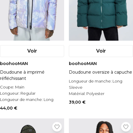
Voir
Voir
boohooMAN
boohooMAN
Doudoune à imprimé
Doudoune oversize à capuche
réfléchissant
Longueur de manche:
Long
Coupe:
Main
Sleeve
Longueur:
Regular
Matérial:
Polyester
Longueur de manche:
Long
Style:
Puffer Jacket
39,00 €
Sleeve
44,00 €