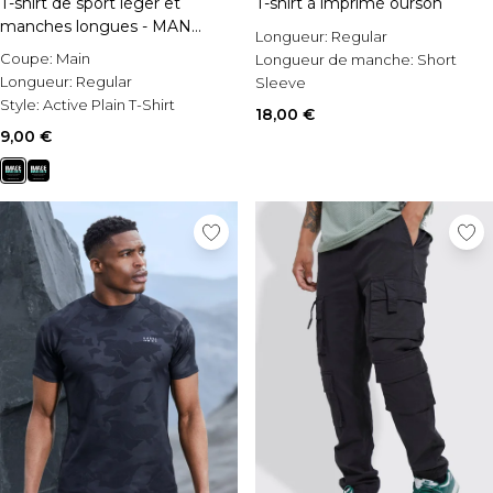
T-shirt de sport léger et
T-shirt à imprimé ourson
manches longues - MAN
Longueur:
Regular
Active
Coupe:
Main
Longueur de manche:
Short
Longueur:
Regular
Sleeve
Style:
Active Plain T-Shirt
Style:
Printed T-Shirt
18,00 €
9,00 €