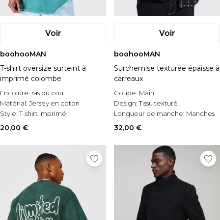
Voir
Voir
boohooMAN
boohooMAN
T-shirt oversize surteint à
Surchemise texturée épaisse à
imprimé colombe
carreaux
Encolure:
ras du cou
Coupe:
Main
Matérial:
Jersey en coton
Design:
Tissu texturé
Style:
T-shirt imprimé
Longueur de manche:
Manches
longues
20,00 €
32,00 €