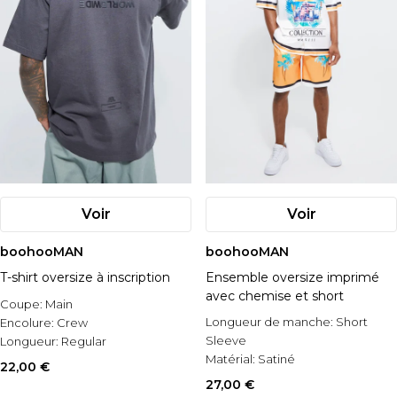
Voir
Voir
boohooMAN
boohooMAN
T-shirt oversize à inscription
Ensemble oversize imprimé
avec chemise et short
Coupe:
Main
Longueur de manche:
Short
Encolure:
Crew
Sleeve
Longueur:
Regular
Matérial:
Satiné
22,00 €
Style:
Printed Shirt & Shorts Set
27,00 €