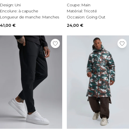
Design:
Uni
Coupe:
Main
Encolure:
à capuche
Matérial:
Tricoté
Longueur de manche:
Manches
Occasion:
Going Out
longues
41,00 €
24,00 €