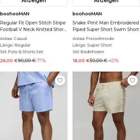
Anzeigen
Anzeigen
boohooMAN
boohooMAN
Regular Fit Open Stitch Stripe
Snake Print Man Embroidered
Football V Neck Knitted Short
Piped Super Short Swim Short
Set
Anlass:
Casual
Anlass:
Freizeitmode
Länge:
Regular
Länge:
Super Short
Stil:
Polo & Shorts Set
Stil:
Badehosen
26,00 €
90,00 €
-71%
18,00 €
30,00 €
-40%