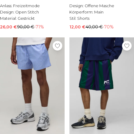
Set
Anlass:
Freizeitmode
Design:
Offene Masche
Design:
Open Stitch
Körperform:
Main
Material:
Gestrickt
Stil:
Shorts
26,00 €
90,00 €
-71%
12,00 €
40,00 €
-70%