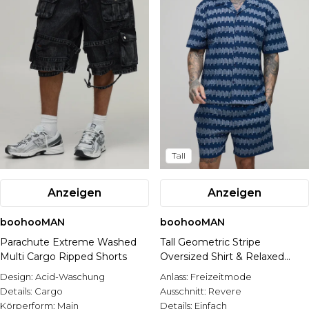
Tall
Anzeigen
Anzeigen
boohooMAN
boohooMAN
Parachute Extreme Washed
Tall Geometric Stripe
Multi Cargo Ripped Shorts
Oversized Shirt & Relaxed
Short Set
Design:
Acid-Waschung
Anlass:
Freizeitmode
Details:
Cargo
Ausschnitt:
Revere
Körperform:
Main
Details:
Einfach