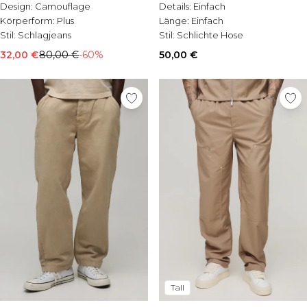
Print
Trousers
Design:
Camouflage
Details:
Einfach
Körperform:
Plus
Länge:
Einfach
Stil:
Schlagjeans
Stil:
Schlichte Hose
32,00 €
80,00 €
-60%
50,00 €
Tall