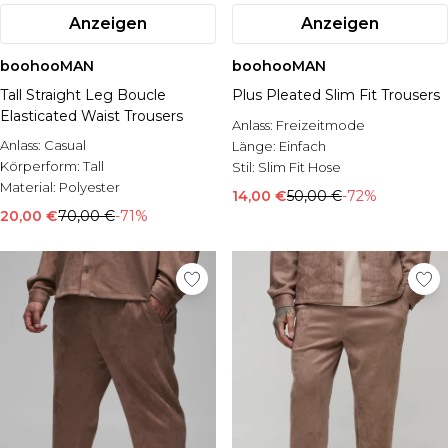
Anzeigen
Anzeigen
boohooMAN
boohooMAN
Tall Straight Leg Boucle
Plus Pleated Slim Fit Trousers
Elasticated Waist Trousers
Anlass:
Freizeitmode
Anlass:
Casual
Länge:
Einfach
Körperform:
Tall
Stil:
Slim Fit Hose
Material:
Polyester
14,00 €
50,00 €
-72%
20,00 €
70,00 €
-71%