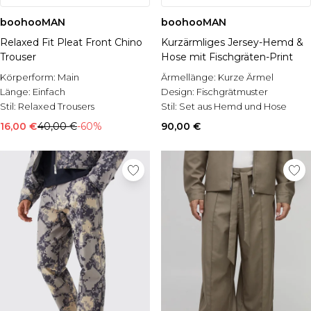
boohooMAN
boohooMAN
Relaxed Fit Pleat Front Chino
Kurzärmliges Jersey-Hemd &
Trouser
Hose mit Fischgräten-Print
Körperform:
Main
Ärmellänge:
Kurze Ärmel
Länge:
Einfach
Design:
Fischgrätmuster
Stil:
Relaxed Trousers
Stil:
Set aus Hemd und Hose
16,00 €
40,00 €
-60%
90,00 €