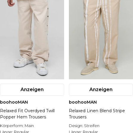
Anzeigen
Anzeigen
boohooMAN
boohooMAN
Relaxed Fit Overdyed Twill
Relaxed Linen Blend Stripe
Popper Hem Trousers
Trousers
Körperform:
Main
Design:
Streifen
Länge:
Regular
Länge:
Regular