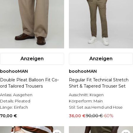
Anzeigen
Anzeigen
boohooMAN
boohooMAN
Double Pleat Balloon Fit Co-
Regular Fit Technical Stretch
ord Tailored Trousers
Shirt & Tapered Trouser Set
Anlass:
Ausgehen
Ausschnitt:
Kragen
Details:
Pleated
Körperform:
Main
Länge:
Einfach
Stil:
Set aus Hemd und Hose
70,00 €
36,00 €
90,00 €
-60%