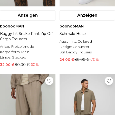
Anzeigen
Anzeigen
boohooMAN
boohooMAN
Baggy Fit Snake Print Zip Off
Schmale Hose
Cargo Trousers
Ausschnitt:
Collared
Anlass:
Freizeitmode
Design:
Gebürstet
Körperform:
Main
Stil:
Baggy Trousers
Länge:
Stacked
24,00 €
80,00 €
-70%
32,00 €
80,00 €
-60%