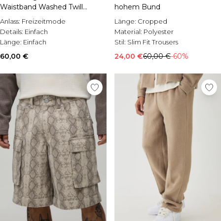
Waistband Washed Twill
hohem Bund
Trousers
Anlass:
Freizeitmode
Länge:
Cropped
Details:
Einfach
Material:
Polyester
Länge:
Einfach
Stil:
Slim Fit Trousers
60,00 €
24,00 €
60,00 €
-60%