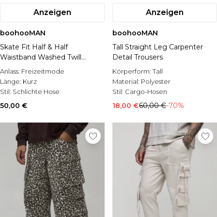
Anzeigen
Anzeigen
boohooMAN
boohooMAN
Skate Fit Half & Half
Tall Straight Leg Carpenter
Waistband Washed Twill
Detail Trousers
Trousers
Anlass:
Freizeitmode
Körperform:
Tall
Länge:
Kurz
Material:
Polyester
Stil:
Schlichte Hose
Stil:
Cargo-Hosen
50,00 €
18,00 €
60,00 €
-70%