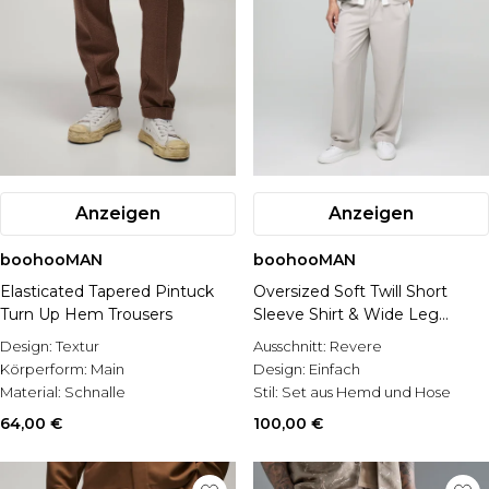
Anzeigen
Anzeigen
boohooMAN
boohooMAN
Elasticated Tapered Pintuck
Oversized Soft Twill Short
Turn Up Hem Trousers
Sleeve Shirt & Wide Leg
Trouser Set
Design:
Textur
Ausschnitt:
Revere
Körperform:
Main
Design:
Einfach
Material:
Schnalle
Stil:
Set aus Hemd und Hose
64,00 €
100,00 €