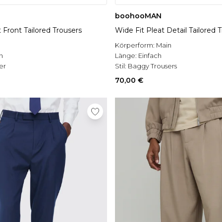
boohooMAN
 Front Tailored Trousers
Wide Fit Pleat Detail Tailored 
Körperform:
Main
n
Länge:
Einfach
er
Stil:
Baggy Trousers
70,00 €