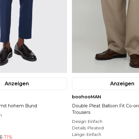
Anzeigen
Anzeigen
boohooMAN
 mit hohem Bund
Double Pleat Balloon Fit Co-or
Trousers
n
Design:
Einfach
Details:
Pleated
e
Länge:
Einfach
€
-71%