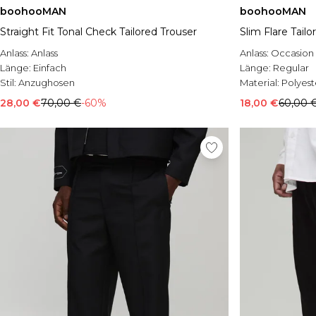
boohooMAN
boohooMAN
Straight Fit Tonal Check Tailored Trouser
Slim Flare Tailo
Anlass:
Anlass
Anlass:
Occasion
Länge:
Einfach
Länge:
Regular
Stil:
Anzughosen
Material:
Polyest
28,00 €
70,00 €
-60%
18,00 €
60,00 