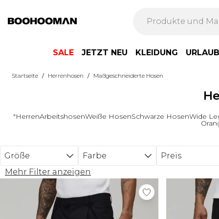
Zum Hauptinhalt springen
SALE
JETZT NEU
KLEIDUNG
URLAU
/
/
Startseite
Herrenhosen
Maßgeschneiderte Hosen
He
"Herren
Arbeitshosen
Weiße Hosen
Schwarze Hosen
Wide Le
Oran
Größe
Farbe
Preis
Mehr Filter anzeigen