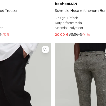
boohooMAN
red Trouser
Schmale Hose mit hohem Bu
Design:
Einfach
Körperform:
Main
er
Material:
Polyester
€
-70%
20,00 €
70,00 €
-71%