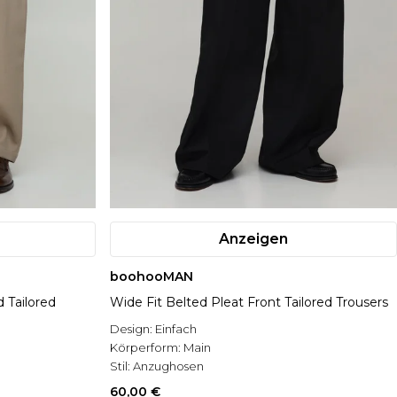
Anzeigen
boohooMAN
d Tailored
Wide Fit Belted Pleat Front Tailored Trousers
Design:
Einfach
Körperform:
Main
Stil:
Anzughosen
60,00 €