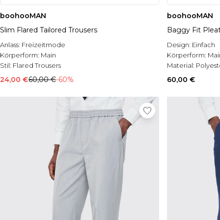
boohooMAN
boohooMAN
Slim Flared Tailored Trousers
Baggy Fit Pleat
Anlass:
Freizeitmode
Design:
Einfach
Körperform:
Main
Körperform:
Mai
Stil:
Flared Trousers
Material:
Polyest
24,00 €
60,00 €
-60%
60,00 €