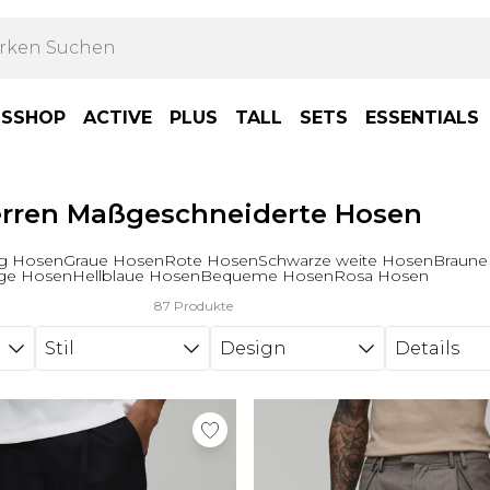
BSSHOP
ACTIVE
PLUS
TALL
SETS
ESSENTIALS
rren Maßgeschneiderte Hosen
g Hosen
Graue Hosen
Rote Hosen
Schwarze weite Hosen
Braune
ge Hosen
Hellblaue Hosen
Bequeme Hosen
Rosa Hosen
87 Produkte
Stil
Design
Details