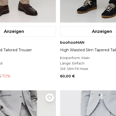
Anzeigen
Anzeigen
boohooMAN
ed Tailored Trouser
High Waisted Slim Tapered Tai
Körperform:
Main
ed
Länge:
Einfach
Stil:
Slim Fit Hose
€
-70%
60,00 €