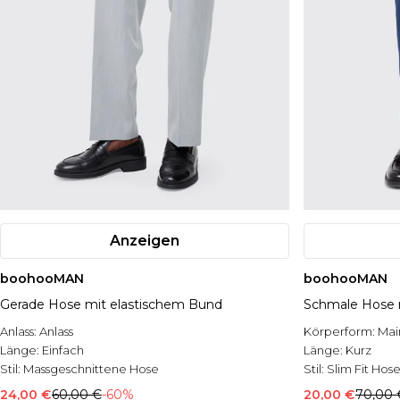
Anzeigen
boohooMAN
boohooMAN
Gerade Hose mit elastischem Bund
Schmale Hose
Anlass:
Anlass
Körperform:
Mai
Länge:
Einfach
Länge:
Kurz
Stil:
Massgeschnittene Hose
Stil:
Slim Fit Hos
24,00 €
60,00 €
-60%
20,00 €
70,00 