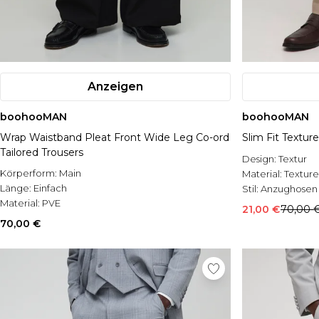
Anzeigen
boohooMAN
boohooMAN
Wrap Waistband Pleat Front Wide Leg Co-ord
Slim Fit Textur
Tailored Trousers
Design:
Textur
Körperform:
Main
Material:
Textur
Länge:
Einfach
Stil:
Anzughosen
Material:
PVE
21,00 €
70,00 
70,00 €