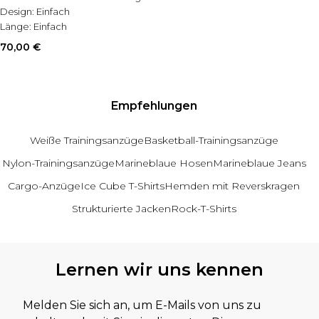
Design:
Einfach
Länge:
Einfach
70,00 €
Empfehlungen
Weiße Trainingsanzüge
Basketball-Trainingsanzüge
Nylon-Trainingsanzüge
Marineblaue Hosen
Marineblaue Jeans
Cargo-Anzüge
Ice Cube T-Shirts
Hemden mit Reverskragen
Strukturierte Jacken
Rock-T-Shirts
Zurück zum Hauptinhalt
Lernen wir uns kennen
Melden Sie sich an, um E-Mails von uns zu