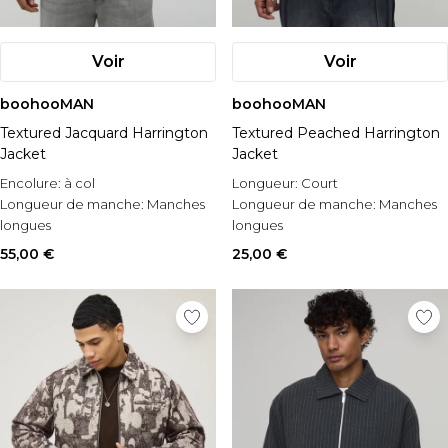
Voir
Voir
boohooMAN
boohooMAN
Textured Jacquard Harrington
Textured Peached Harrington
Jacket
Jacket
Encolure:
à col
Longueur:
Court
Longueur de manche:
Manches
Longueur de manche:
Manches
longues
longues
Occasion:
Casual
Style:
Veste Harrington
55,00 €
25,00 €