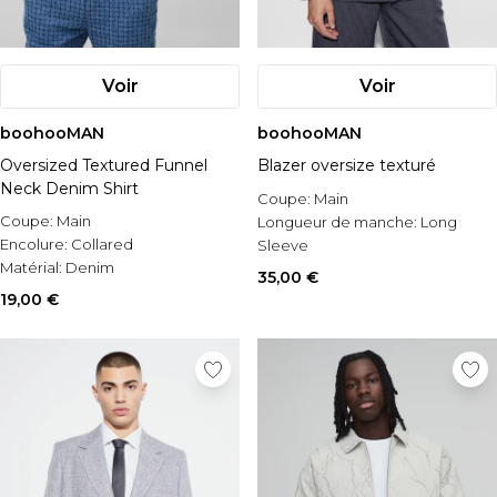
Voir
Voir
boohooMAN
boohooMAN
Oversized Textured Funnel
Blazer oversize texturé
Neck Denim Shirt
Coupe:
Main
Coupe:
Main
Longueur de manche:
Long
Encolure:
Collared
Sleeve
Matérial:
Denim
Style:
Suit Jacket
35,00 €
19,00 €