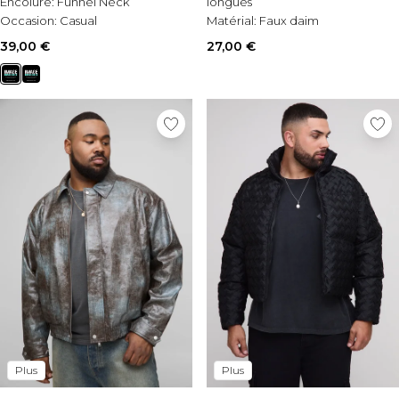
Encolure:
Funnel Neck
longues
Occasion:
Casual
Matérial:
Faux daim
Style:
Veste trucker
39,00 €
27,00 €
Plus
Plus