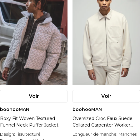
Voir
Voir
boohooMAN
boohooMAN
Boxy Fit Woven Textured
Oversized Croc Faux Suede
Funnel Neck Puffer Jacket
Collared Carpenter Worker
Jacket
Design:
Tissu texturé
Longueur de manche:
Manches