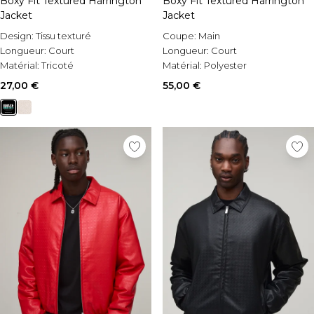
Boxy Fit Textured Harrington
Boxy Fit Textured Harrington
Jacket
Jacket
Design:
Tissu texturé
Coupe:
Main
Longueur:
Court
Longueur:
Court
Matérial:
Tricoté
Matérial:
Polyester
27,00 €
55,00 €