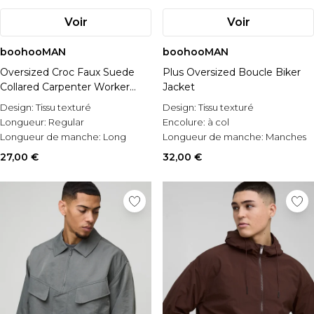
Voir
Voir
boohooMAN
boohooMAN
Oversized Croc Faux Suede
Plus Oversized Boucle Biker
Collared Carpenter Worker
Jacket
Jacket
Design:
Tissu texturé
Design:
Tissu texturé
Longueur:
Regular
Encolure:
à col
Longueur de manche:
Long
Longueur de manche:
Manches
Sleeve
longues
27,00 €
32,00 €