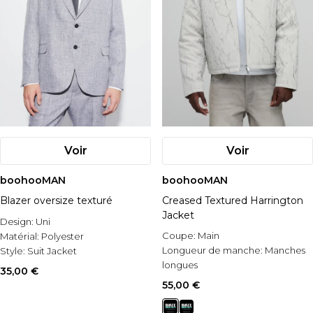
Voir
Voir
boohooMAN
boohooMAN
Blazer oversize texturé
Creased Textured Harrington
Jacket
Design:
Uni
Coupe:
Main
Matérial:
Polyester
Longueur de manche:
Manches
Style:
Suit Jacket
longues
35,00 €
Occasion:
Pour une occasion
55,00 €
spéciale