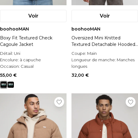
Voir
Voir
boohooMAN
boohooMAN
Boxy Fit Textured Check
Oversized Mini Knitted
Cagoule Jacket
Textured Detachable Hooded
Puffer Jacket
Détail:
Uni
Coupe:
Main
Encolure:
à capuche
Longueur de manche:
Manches
Occasion:
Casual
longues
Matérial:
Tricoté
55,00 €
32,00 €