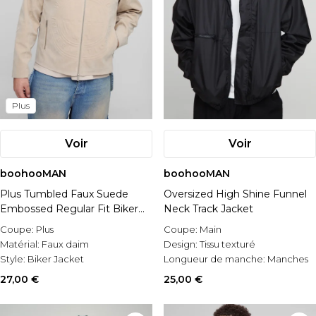
Plus
Voir
Voir
boohooMAN
boohooMAN
Plus Tumbled Faux Suede
Oversized High Shine Funnel
Embossed Regular Fit Biker
Neck Track Jacket
Jacket
Coupe:
Plus
Coupe:
Main
Matérial:
Faux daim
Design:
Tissu texturé
Style:
Biker Jacket
Longueur de manche:
Manches
longues
27,00 €
25,00 €