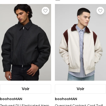
Voir
Voir
boohooMAN
boohooMAN
Textured PU Elasticated Hem
Oversized Contrast Cord Twill