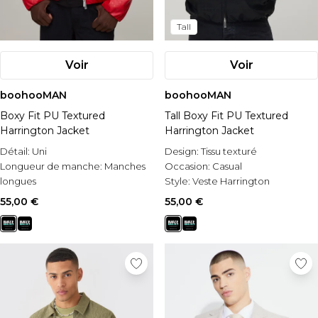
Tall
Voir
Voir
boohooMAN
boohooMAN
Boxy Fit PU Textured
Tall Boxy Fit PU Textured
Harrington Jacket
Harrington Jacket
Détail:
Uni
Design:
Tissu texturé
Longueur de manche:
Manches
Occasion:
Casual
longues
Style:
Veste Harrington
Occasion:
Casual
55,00 €
55,00 €