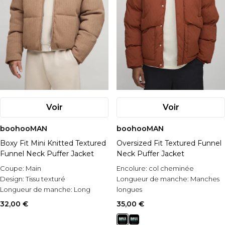
Voir
Voir
boohooMAN
boohooMAN
Boxy Fit Mini Knitted Textured
Oversized Fit Textured Funnel
Funnel Neck Puffer Jacket
Neck Puffer Jacket
Coupe:
Main
Encolure:
col cheminée
Design:
Tissu texturé
Longueur de manche:
Manches
Longueur de manche:
Long
longues
Sleeve
Style:
Manteau doudoune
32,00 €
35,00 €