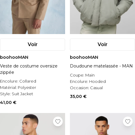
Voir
Voir
boohooMAN
boohooMAN
Veste de costume oversize
Doudoune matelassée - MAN
zippée
Coupe:
Main
Encolure:
Collared
Encolure:
Hooded
Matérial:
Polyester
Occasion:
Casual
Style:
Suit Jacket
35,00 €
41,00 €