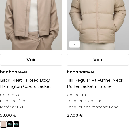
Tall
Voir
Voir
boohooMAN
boohooMAN
Back Pleat Tailored Boxy
Tall Regular Fit Funnel Neck
Harrington Co-ord Jacket
Puffer Jacket in Stone
Coupe:
Main
Coupe:
Tall
Encolure:
à col
Longueur:
Regular
Matérial:
PVE
Longueur de manche:
Long
Sleeve
50,00 €
27,00 €