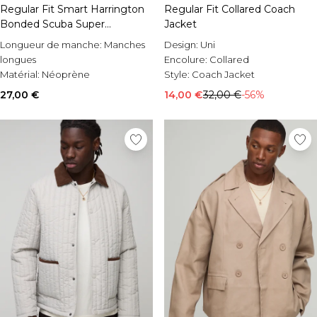
Regular Fit Smart Harrington
Regular Fit Collared Coach
Bonded Scuba Super
Jacket
Heavyweight Embroidered
Longueur de manche:
Manches
Design:
Uni
Bomber Jacket
longues
Encolure:
Collared
Matérial:
Néoprène
Style:
Coach Jacket
Occasion:
Casual
27,00 €
14,00 €
32,00 €
-56%