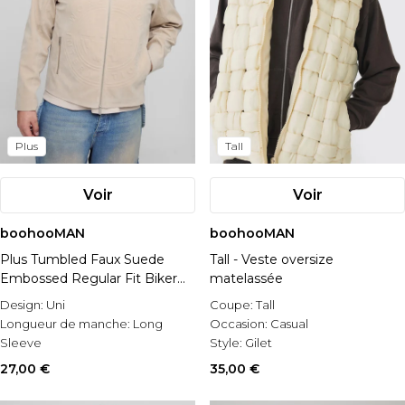
Plus
Tall
Voir
Voir
boohooMAN
boohooMAN
Plus Tumbled Faux Suede
Tall - Veste oversize
Embossed Regular Fit Biker
matelassée
Jacket
Design:
Uni
Coupe:
Tall
Longueur de manche:
Long
Occasion:
Casual
Sleeve
Style:
Gilet
Matérial:
Faux daim
27,00 €
35,00 €