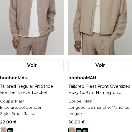
Voir
Voir
boohooMAN
boohooMAN
Tailored Regular Fit Stripe
Tailored Pleat Front Oversized
Bomber Co-Ord Jacket
Boxy Co-Ord Harrington
Jacket
Coupe:
Main
Coupe:
Main
Encolure:
col bomber
Longueur de manche:
Manches
Style:
Smart Jacket
longues
Matérial:
PVE
22,00 €
50,00 €