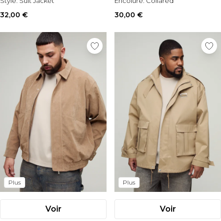
Style:
Suit Jacket
Encolure:
Collared
32,00 €
30,00 €
Plus
Plus
Voir
Voir