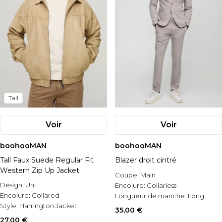
Tall
Voir
Voir
boohooMAN
boohooMAN
Tall Faux Suede Regular Fit
Blazer droit cintré
Western Zip Up Jacket
Coupe:
Main
Design:
Uni
Encolure:
Collarless
Encolure:
Collared
Longueur de manche:
Long
Style:
Harrington Jacket
Sleeve
35,00 €
27,00 €