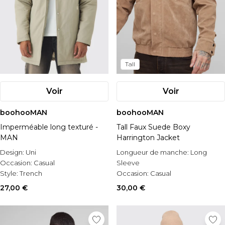
Tall
Voir
Voir
boohooMAN
boohooMAN
Imperméable long texturé -
Tall Faux Suede Boxy
MAN
Harrington Jacket
Design:
Uni
Longueur de manche:
Long
Occasion:
Casual
Sleeve
Style:
Trench
Occasion:
Casual
Style:
Harrington Jacket
27,00 €
30,00 €