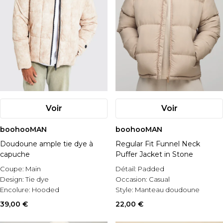
Voir
Voir
boohooMAN
boohooMAN
Doudoune ample tie dye à
Regular Fit Funnel Neck
capuche
Puffer Jacket in Stone
Coupe:
Main
Détail:
Padded
Design:
Tie dye
Occasion:
Casual
Encolure:
Hooded
Style:
Manteau doudoune
39,00 €
22,00 €