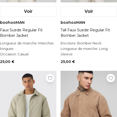
Voir
Voir
boohooMAN
boohooMAN
Faux Suede Regular Fit
Tall Faux Suede Regular Fit
Bomber Jacket
Bomber Jacket
Longueur de manche:
Manches
Encolure:
Bomber Neck
longues
Longueur de manche:
Long
Occasion:
Casual
Sleeve
Style:
Bomber
Style:
Bomber Jacket
25,00 €
25,00 €