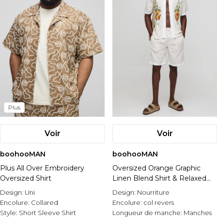
Plus
Voir
Voir
boohooMAN
boohooMAN
Plus All Over Embroidery
Oversized Orange Graphic
Oversized Shirt
Linen Blend Shirt & Relaxed
Short Set
Design:
Uni
Design:
Nourriture
Encolure:
Collared
Encolure:
col revers
Style:
Short Sleeve Shirt
Longueur de manche:
Manches