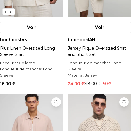
Plus
Voir
Voir
boohooMAN
boohooMAN
Plus Linen Oversized Long
Jersey Pique Oversized Shirt
Sleeve Shirt
and Short Set
Encolure:
Collared
Longueur de manche:
Short
Longueur de manche:
Long
Sleeve
Sleeve
Matérial:
Jersey
Style:
Long Sleeve Shirt
Style:
Shirt & Trousers Set
16,00 €
24,00 €
48,00 €
-50%