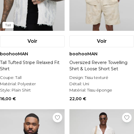
Tall
Voir
Voir
boohooMAN
boohooMAN
Tall Tufted Stripe Relaxed Fit
Oversized Revere Towelling
Shirt
Shirt & Loose Short Set
Coupe:
Tall
Design:
Tissu texturé
Matérial:
Polyester
Détail:
Uni
Style:
Plain Shirt
Matérial:
Tissu éponge
16,00 €
22,00 €