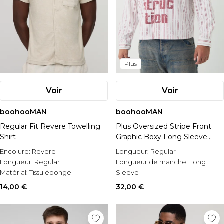
Plus
Voir
Voir
boohooMAN
boohooMAN
Regular Fit Revere Towelling
Plus Oversized Stripe Front
Shirt
Graphic Boxy Long Sleeve
Shirt
Encolure:
Revere
Longueur:
Regular
Longueur:
Regular
Longueur de manche:
Long
Matérial:
Tissu éponge
Sleeve
Style:
Printed Shirt
14,00 €
32,00 €