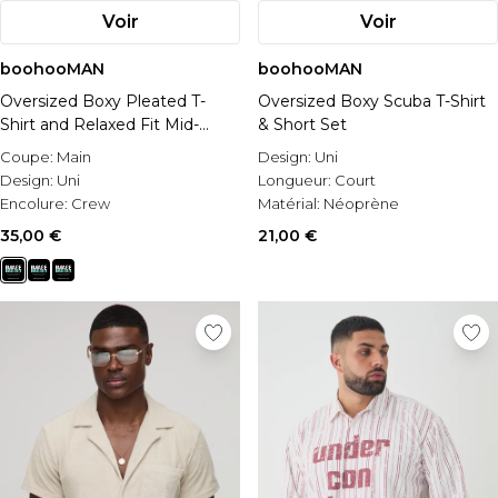
Voir
Voir
boohooMAN
boohooMAN
Oversized Boxy Pleated T-
Oversized Boxy Scuba T-Shirt
Shirt and Relaxed Fit Mid-
& Short Set
Length Short Set
Coupe:
Main
Design:
Uni
Design:
Uni
Longueur:
Court
Encolure:
Crew
Matérial:
Néoprène
35,00 €
21,00 €