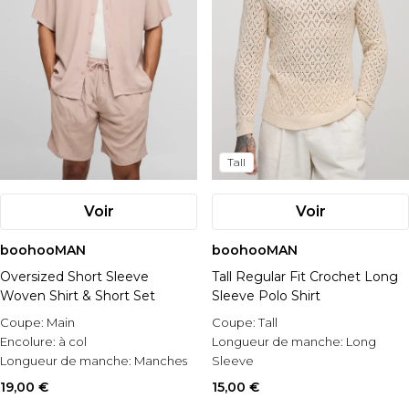
Tall
Voir
Voir
boohooMAN
boohooMAN
Oversized Short Sleeve
Tall Regular Fit Crochet Long
Woven Shirt & Short Set
Sleeve Polo Shirt
Coupe:
Main
Coupe:
Tall
Encolure:
à col
Longueur de manche:
Long
Longueur de manche:
Manches
Sleeve
courtes
Occasion:
Casual
19,00 €
15,00 €