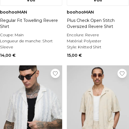
boohooMAN
boohooMAN
Regular Fit Towelling Revere
Plus Check Open Stitch
Shirt
Oversized Revere Shirt
Coupe:
Main
Encolure:
Revere
Longueur de manche:
Short
Matérial:
Polyester
Sleeve
Style:
Knitted Shirt
Style:
Short Sleeve Shirt
14,00 €
15,00 €