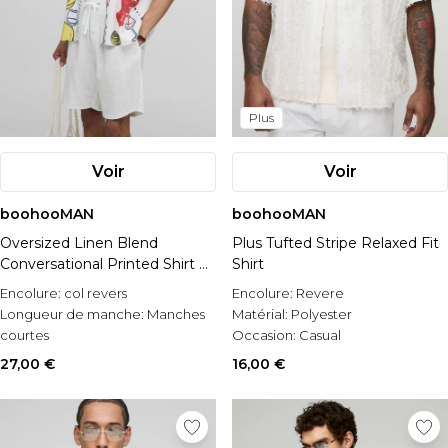
Plus
Voir
Voir
boohooMAN
boohooMAN
Oversized Linen Blend
Plus Tufted Stripe Relaxed Fit
Conversational Printed Shirt &
Shirt
Short Set
Encolure:
col revers
Encolure:
Revere
Longueur de manche:
Manches
Matérial:
Polyester
courtes
Occasion:
Casual
Occasion:
Casual
27,00 €
16,00 €