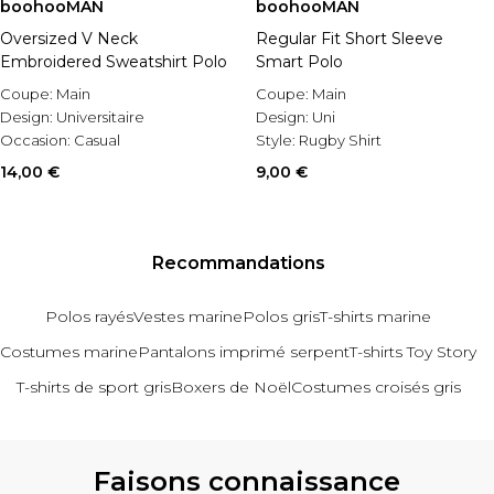
boohooMAN
boohooMAN
Oversized V Neck
Regular Fit Short Sleeve
Embroidered Sweatshirt Polo
Smart Polo
Coupe:
Main
Coupe:
Main
Design:
Universitaire
Design:
Uni
Occasion:
Casual
Style:
Rugby Shirt
14,00 €
9,00 €
Recommandations
Polos rayés
Vestes marine
Polos gris
T-shirts marine
Costumes marine
Pantalons imprimé serpent
T-shirts Toy Story
T-shirts de sport gris
Boxers de Noël
Costumes croisés gris
Revenir au contenu principal
Faisons connaissance