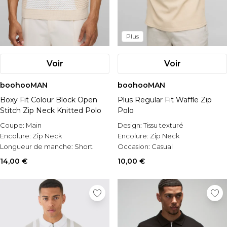
Plus
Voir
Voir
boohooMAN
boohooMAN
Boxy Fit Colour Block Open
Plus Regular Fit Waffle Zip
Stitch Zip Neck Knitted Polo
Polo
Coupe:
Main
Design:
Tissu texturé
Encolure:
Zip Neck
Encolure:
Zip Neck
Longueur de manche:
Short
Occasion:
Casual
Sleeve
14,00 €
10,00 €