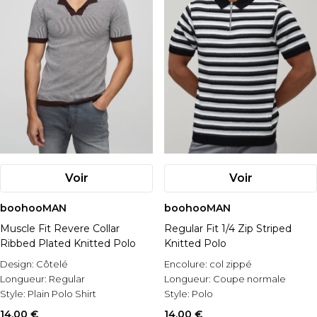
Voir
Voir
boohooMAN
boohooMAN
Muscle Fit Revere Collar
Regular Fit 1/4 Zip Striped
Ribbed Plated Knitted Polo
Knitted Polo
Design:
Côtelé
Encolure:
col zippé
Longueur:
Regular
Longueur:
Coupe normale
Style:
Plain Polo Shirt
Style:
Polo
14,00 €
14,00 €