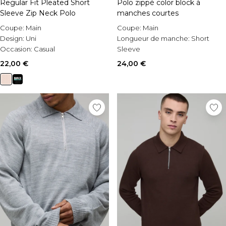
Regular Fit Pleated Short
Polo zippé color block à
Sleeve Zip Neck Polo
manches courtes
Coupe:
Main
Coupe:
Main
Design:
Uni
Longueur de manche:
Short
Occasion:
Casual
Sleeve
Occasion:
Going Out
22,00 €
24,00 €