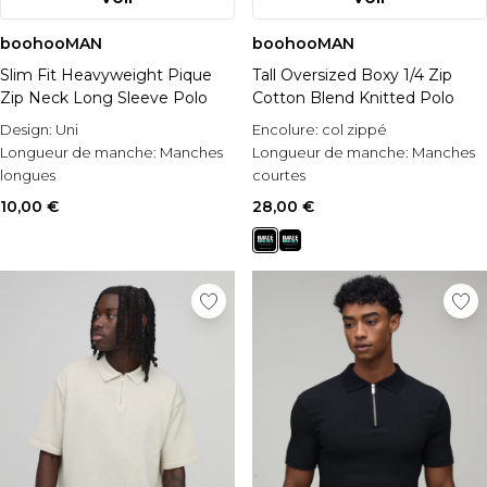
boohooMAN
boohooMAN
Slim Fit Heavyweight Pique
Tall Oversized Boxy 1/4 Zip
Zip Neck Long Sleeve Polo
Cotton Blend Knitted Polo
Design:
Uni
Encolure:
col zippé
Longueur de manche:
Manches
Longueur de manche:
Manches
longues
courtes
Matérial:
Textured
Style:
Polo
10,00 €
28,00 €