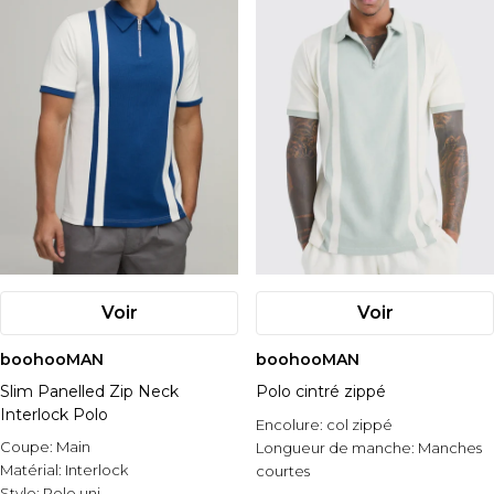
Voir
Voir
boohooMAN
boohooMAN
Slim Panelled Zip Neck
Polo cintré zippé
Interlock Polo
Encolure:
col zippé
Coupe:
Main
Longueur de manche:
Manches
Matérial:
Interlock
courtes
Style:
Polo uni