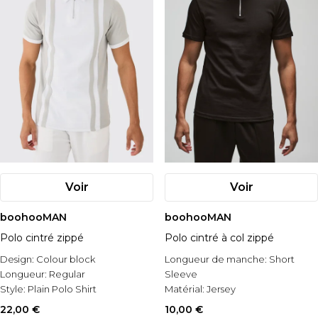
Voir
Voir
boohooMAN
boohooMAN
Polo cintré zippé
Polo cintré à col zippé
Design:
Colour block
Longueur de manche:
Short
Longueur:
Regular
Sleeve
Style:
Plain Polo Shirt
Matérial:
Jersey
Style:
Basic Polo Shirt
22,00 €
10,00 €