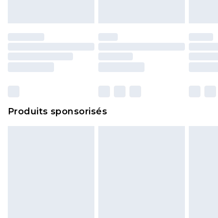
portés, non lavés et porter leurs étiquettes
d'origine. Les chaussures doivent également être
essayées en intérieur. Les articles pour la maison,
y compris le linge de lit, les matelas, les
surmatelas et les oreillers, doivent être inutilisés
et dans leur emballage d'origine non ouvert. Ceci
n'affecte pas vos droits statutaires.
Cliquez
ici
pour consulter l'intégralité de notre
Produits sponsorisés
politique de retour.