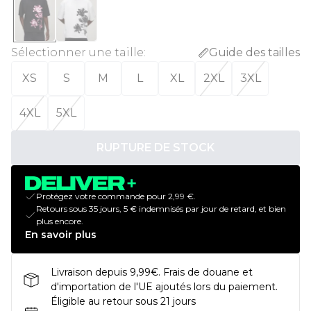
Sélectionner une taille
:
Guide des tailles
XS
S
M
L
XL
2XL
3XL
4XL
5XL
RUPTURE DE STOCK
Protégez votre commande pour 2,99 €.
Retours sous 35 jours, 5 € indemnisés par jour de retard, et bien
plus encore.
En savoir plus
Livraison depuis 9,99€. Frais de douane et
d'importation de l'UE ajoutés lors du paiement.
Éligible au retour sous 21 jours