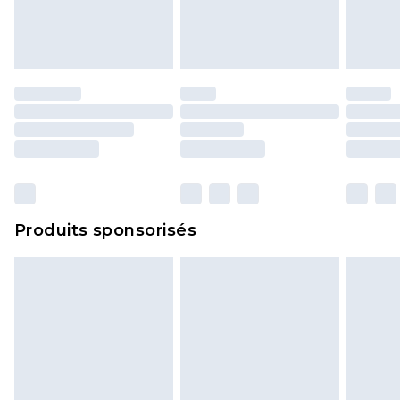
Les chaussures et/ou vêtements doivent être non
portés, non lavés et porter leurs étiquettes
d'origine. Les chaussures doivent également être
essayées en intérieur. Les articles pour la maison,
y compris le linge de lit, les matelas, les
surmatelas et les oreillers, doivent être inutilisés
et dans leur emballage d'origine non ouvert. Ceci
n'affecte pas vos droits statutaires.
Cliquez
ici
pour consulter l'intégralité de notre
Produits sponsorisés
politique de retour.