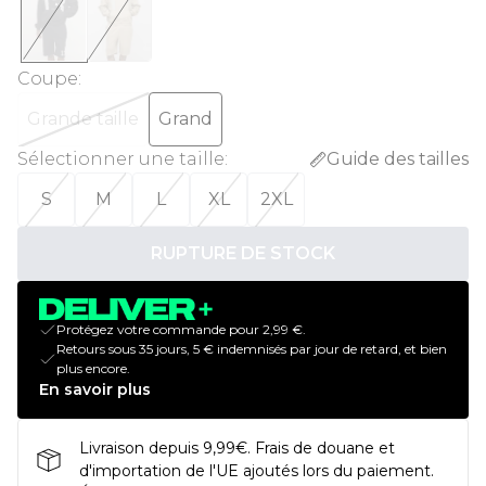
Coupe
:
Grande taille
Grand
Sélectionner une taille
:
Guide des tailles
S
M
L
XL
2XL
RUPTURE DE STOCK
Protégez votre commande pour 2,99 €.
Retours sous 35 jours, 5 € indemnisés par jour de retard, et bien
plus encore.
En savoir plus
Livraison depuis 9,99€. Frais de douane et
d'importation de l'UE ajoutés lors du paiement.