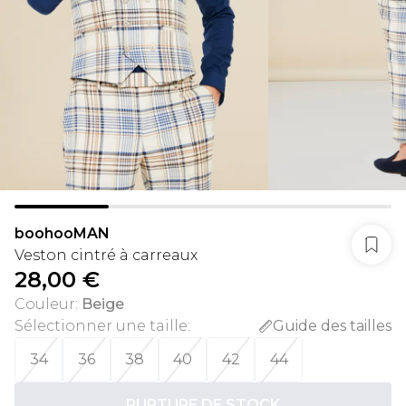
boohooMAN
Veston cintré à carreaux
28,00 €
Couleur
:
Beige
Sélectionner une taille
:
Guide des tailles
34
36
38
40
42
44
RUPTURE DE STOCK