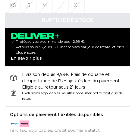
XS
S
M
L
XL
RUPTURE DE STOCK
Protégez votre commande pour 2,99 €.
Retours sous 35 jours, 5 € indemnisés par jour de retard, et bien
plus encore.
En savoir plus
Livraison depuis 9,99€. Frais de douane et
d'importation de l'UE ajoutés lors du paiement.
Éligible au retour sous 21 jours
Exclusions applicables.
Veuillez consulter notre
politique de
retour
Options de paiement flexibles disponibles
18+, T&C applicables. Crédit soumis à statut