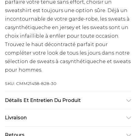
parfaire votre tenue sans effort, choisir un
sweatshirt est toujours une option sûre. Déjà un
incontournable de votre garde-robe, les sweats à
casynthétiqueche en jersey et les sweats sont un
choix infaillible à enfiler pour toute occasion.
Trouvez le haut décontracté parfait pour
compléter votre look de tous les jours dans notre
sélection de sweats à casynthétiqueche et sweats
pour hommes.
SKU:
CMM21458-828-30
Détails Et Entretien Du Produit
65% Coton, 35% Polyester. Le mannequin mesure
Livraison
1m85 et porte une taille UK M/32
Livraison standard France
€9.99
Retours