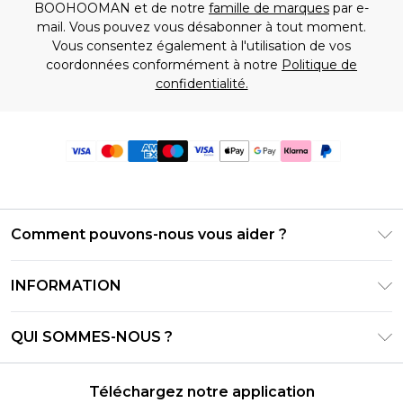
BOOHOOMAN et de notre
famille de marques
par e-
mail. Vous pouvez vous désabonner à tout moment.
Vous consentez également à l'utilisation de vos
coordonnées conformément à notre
Politique de
confidentialité.
Comment pouvons-nous vous aider ?
Foire Aux Questions
INFORMATION
Contactez-nous
Conditions générales – Mise à jour juin 2026
Suivre et retourner ma commande
QUI SOMMES-NOUS ?
Conditions d'utilisation
Options de livraison
Relations avec les investisseurs
Solde de la carte cadeau
Politique de retours – Mise à jour mai 2026
Téléchargez notre application