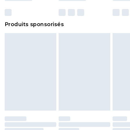
et dans leur emballage d'origine non ouvert. Ceci
n'affecte pas vos droits statutaires.
Cliquez
ici
pour consulter l'intégralité de notre
Produits sponsorisés
politique de retour.