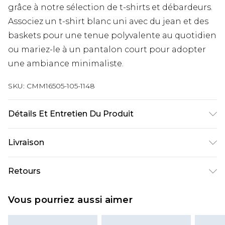
grâce à notre sélection de t-shirts et débardeurs.
Associez un t-shirt blanc uni avec du jean et des
baskets pour une tenue polyvalente au quotidien
ou mariez-le à un pantalon court pour adopter
une ambiance minimaliste.
SKU:
CMM16505-105-1148
Détails Et Entretien Du Produit
100 % coton. Le modèle mesure 6'1 et porte la
Livraison
taille M/32 (UK).
Livraison standard France
€9.99
Retours
Jusqu’à 6 jours ouvrables
Un problème survient ? Vous disposez de 21 jours
Livraison expresse France
€18.99
Vous pourriez aussi aimer
à compter de la réception pour nous retourner
Jusqu’à 3 jours ouvrables
un article.