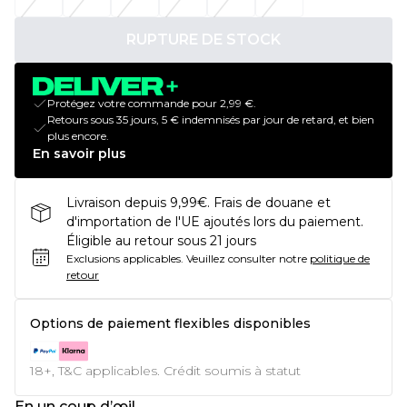
RUPTURE DE STOCK
Protégez votre commande pour 2,99 €.
Retours sous 35 jours, 5 € indemnisés par jour de retard, et bien
plus encore.
En savoir plus
Livraison depuis 9,99€. Frais de douane et
d'importation de l'UE ajoutés lors du paiement.
Éligible au retour sous 21 jours
Exclusions applicables.
Veuillez consulter notre
politique de
retour
Options de paiement flexibles disponibles
18+, T&C applicables. Crédit soumis à statut
En un coup d’œil