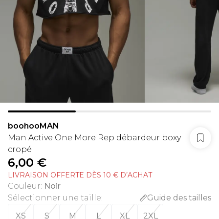
boohooMAN
Man Active One More Rep débardeur boxy
cropé
6,00 €
LIVRAISON OFFERTE DÈS 10 € D’ACHAT
Couleur
:
Noir
Sélectionner une taille
:
Guide des tailles
XS
S
M
L
XL
2XL