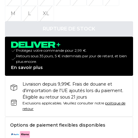
M
L
XL
RUPTURE DE STOCK
Protégez votre commande pour 2,99 €.
Retours sous 35 jours, 5 € indemnisés par jour de retard, et bien
plus encore.
En savoir plus
Livraison depuis 9,99€. Frais de douane et
d'importation de l'UE ajoutés lors du paiement.
Éligible au retour sous 21 jours
Exclusions applicables.
Veuillez consulter notre
politique de
retour
Options de paiement flexibles disponibles