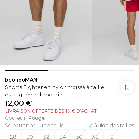
boohooMAN
Shorts Fighter en nylon froissé à taille
élastiquée et broderie
12,00 €
LIVRAISON OFFERTE DÈS 10 € D’ACHAT
Couleur
:
Rouge
Sélectionner une taille
:
Guide des tailles
28
30
32
34
36
XS
S