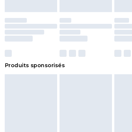
portés, non lavés et porter leurs étiquettes
d'origine. Les chaussures doivent également être
essayées en intérieur. Les articles pour la maison,
y compris le linge de lit, les matelas, les
surmatelas et les oreillers, doivent être inutilisés
et dans leur emballage d'origine non ouvert. Ceci
n'affecte pas vos droits statutaires.
Cliquez
ici
pour consulter l'intégralité de notre
Produits sponsorisés
politique de retour.