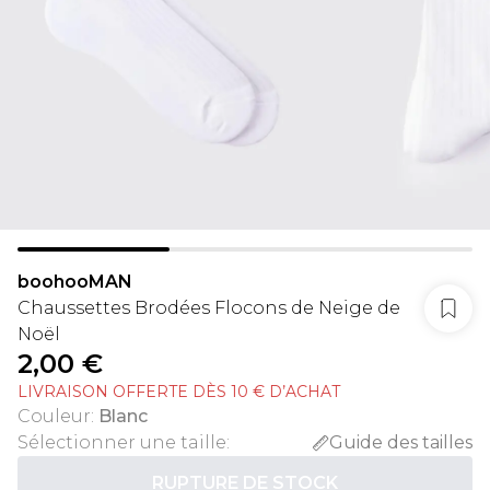
boohooMAN
Chaussettes Brodées Flocons de Neige de
Noël
2,00 €
LIVRAISON OFFERTE DÈS 10 € D’ACHAT
Couleur
:
Blanc
Sélectionner une taille
:
Guide des tailles
RUPTURE DE STOCK