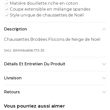
Matière douillette riche en coton
Coupe extensible en mélange spandex
Style unique de chaussettes de Noël
Description
Chaussettes Brodées Flocons de Neige de Noël
SKU:
BMM64856-173-35
Détails Et Entretien Du Produit
75% coton & 17% spandex, 4% nylon & 4%
Livraison
élastique
Livraison standard France
€9.99
Retours
Jusqu’à 6 jours ouvrables
Un problème survient ? Vous disposez de 21 jours
Livraison expresse France
€18.99
Vous pourriez aussi aimer
à compter de la réception pour nous retourner