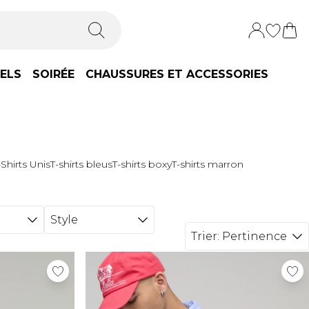
IELS
SOIRÉE
CHAUSSURES ET ACCESSORIES
-Shirts Unis
T-shirts bleus
T-shirts boxy
T-shirts marron
Style
Trier:
Pertinence