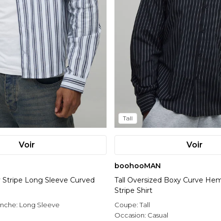
Tall
Voir
Voir
boohooMAN
 Stripe Long Sleeve Curved
Tall Oversized Boxy Curve He
Stripe Shirt
anche:
Long Sleeve
Coupe:
Tall
l
Occasion:
Casual