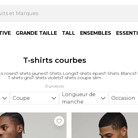
TIVE
GRANDE TAILLE
TALL
ENSEMBLES
ESSENT
T-shirts courbes
rts roses
T-shirts jaunes
T-Shirts Longs
T-shirts épais
T-Shirts Blancs
T
T-shirts gris
T-shirts violets
T-shirts coupe slim
31 produits
Longueur de
Coupe
Occasion
manche