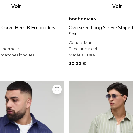
Voir
Voir
boohooMAN
y Curve Hem B Embroidery
Oversized Long Sleeve Strip
Shirt
Coupe:
Main
e normale
Encolure:
à col
 manches longues
Matérial:
Tissé
30,00 €