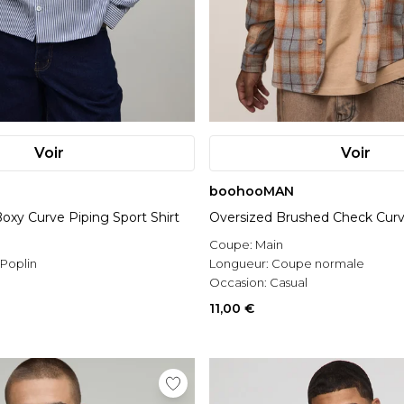
Voir
Voir
boohooMAN
Boxy Curve Piping Sport Shirt
Oversized Brushed Check Cur
Coupe:
Main
Poplin
Longueur:
Coupe normale
l
Occasion:
Casual
11,00 €