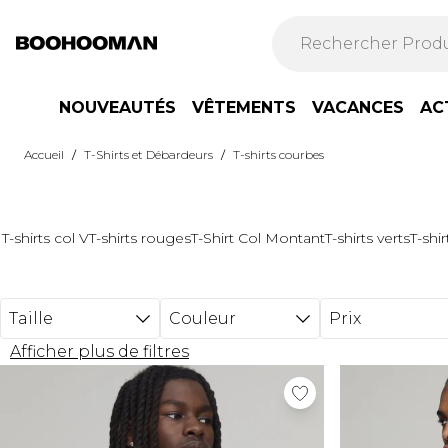
Passer au contenu principal
NOUVEAUTÉS
VÊTEMENTS
VACANCES
AC
/
/
Accueil
T-Shirts et Débardeurs
T-shirts courbes
T-shirts col V
T-shirts rouges
T-Shirt Col Montant
T-shirts verts
T-shi
Taille
Couleur
Prix
Afficher plus de filtres