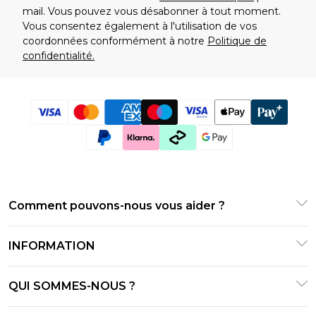
mail. Vous pouvez vous désabonner à tout moment.
Vous consentez également à l'utilisation de vos
coordonnées conformément à notre
Politique de
confidentialité.
Comment pouvons-nous vous aider ?
Foire Aux Questions
INFORMATION
Contactez-nous
Conditions générales
Suivre et retourner ma commande
QUI SOMMES-NOUS ?
Conditions d'utilisation
Options de livraison