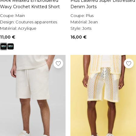
MAN Relaxed Embroidered
Plus Lasered Super Distressed
Wavy Crochet Knitted Short
Denim Jorts
Coupe:
Main
Coupe:
Plus
Design:
Coutures apparentes
Matérial:
Jean
Matérial:
Acrylique
Style:
Jorts
11,00 €
16,00 €