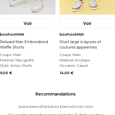
Voir
Voir
boohooMAN
boohooMAN
Relaxed Man Embroidered
Short large à rayures et
Waffle Shorts
coutures apparentes
Coupe:
Main
Coupe:
Main
Matérial:
Tissu gaufré
Matérial:
Acrylique
Style:
Jersey Shorts
Occasion:
Casual
9,00 €
14,00 €
Recommandations
Jeans blancs
Pantalons blancs
Shorts noirs
Chaussettes blanches
Vestes blanches
T-shirts courbes