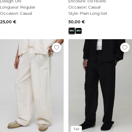
Design:
Uni
Encolure:
col revers
Longueur:
Regular
Occasion:
Casual
Occasion:
Casual
Style:
Plain Long Set
25,00 €
50,00 €
Tall