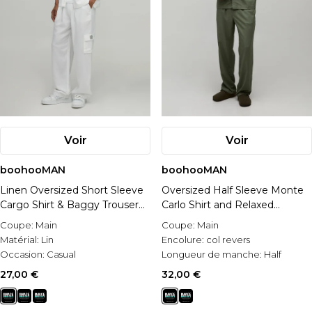
Voir
Voir
boohooMAN
boohooMAN
Linen Oversized Short Sleeve
Oversized Half Sleeve Monte
Cargo Shirt & Baggy Trouser
Carlo Shirt and Relaxed
Set
Trouser Set
Coupe:
Main
Coupe:
Main
Matérial:
Lin
Encolure:
col revers
Occasion:
Casual
Longueur de manche:
Half
Sleeve
27,00 €
32,00 €