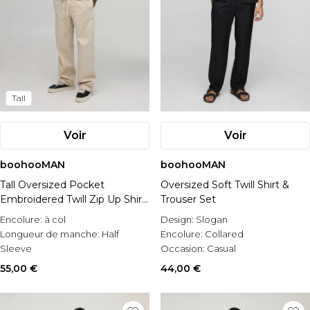
Tall
Voir
Voir
boohooMAN
boohooMAN
Tall Oversized Pocket
Oversized Soft Twill Shirt &
Embroidered Twill Zip Up Shirt
Trouser Set
& Relaxed Trouser Set
Encolure:
à col
Design:
Slogan
Longueur de manche:
Half
Encolure:
Collared
Sleeve
Occasion:
Casual
Occasion:
Casual
55,00 €
44,00 €