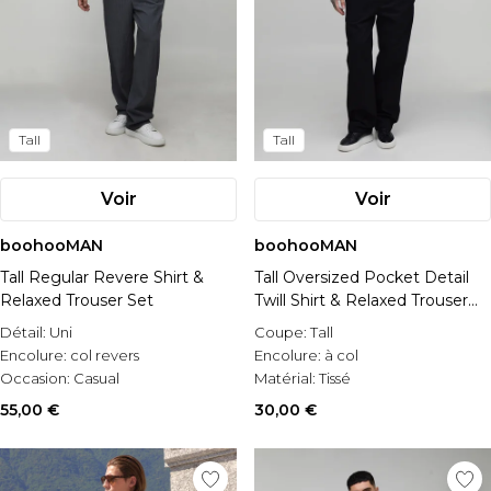
Tall
Tall
Voir
Voir
boohooMAN
boohooMAN
Tall Regular Revere Shirt &
Tall Oversized Pocket Detail
Relaxed Trouser Set
Twill Shirt & Relaxed Trouser
Set
Détail:
Uni
Coupe:
Tall
Encolure:
col revers
Encolure:
à col
Occasion:
Casual
Matérial:
Tissé
55,00 €
30,00 €