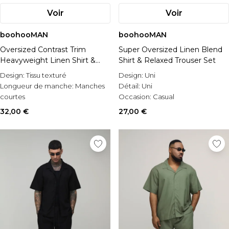
Voir
Voir
boohooMAN
boohooMAN
Oversized Contrast Trim
Super Oversized Linen Blend
Heavyweight Linen Shirt &
Shirt & Relaxed Trouser Set
Relaxed Trouser Set
Design:
Tissu texturé
Design:
Uni
Longueur de manche:
Manches
Détail:
Uni
courtes
Occasion:
Casual
Style:
Ensemble chemise &
32,00 €
27,00 €
pantalons