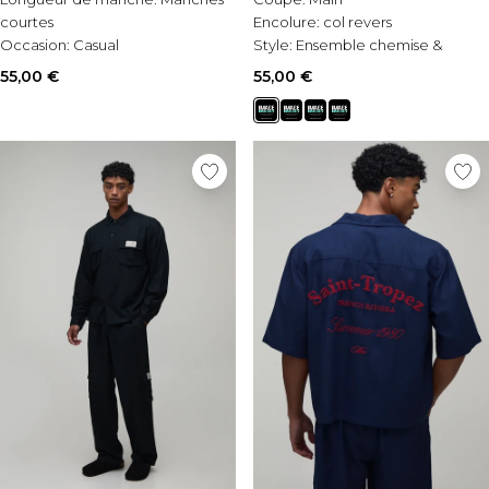
courtes
Encolure:
col revers
Occasion:
Casual
Style:
Ensemble chemise &
Style:
Plain Long Set
pantalons
55,00 €
55,00 €