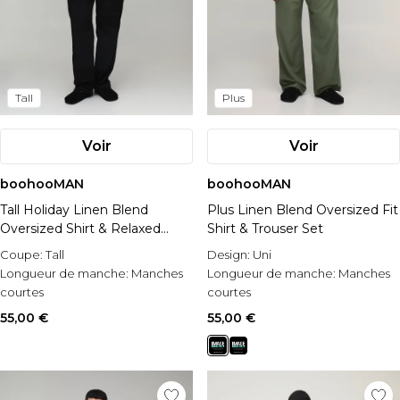
Tall
Plus
Voir
Voir
boohooMAN
boohooMAN
Tall Holiday Linen Blend
Plus Linen Blend Oversized Fit
Oversized Shirt & Relaxed
Shirt & Trouser Set
Trouser Set
Coupe:
Tall
Design:
Uni
Longueur de manche:
Manches
Longueur de manche:
Manches
courtes
courtes
Style:
Plain Long Set
Matérial:
Lin
55,00 €
55,00 €