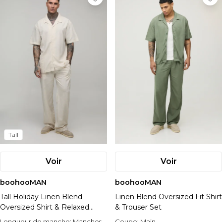
Tall
Voir
Voir
boohooMAN
boohooMAN
Tall Holiday Linen Blend
Linen Blend Oversized Fit Shirt
Oversized Shirt & Relaxed
& Trouser Set
Trouser Set
Longueur de manche:
Manches
Coupe:
Main