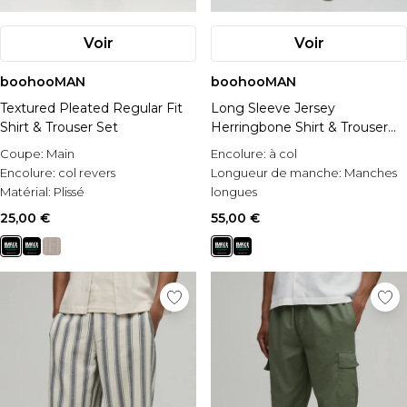
Voir
Voir
boohooMAN
boohooMAN
Textured Pleated Regular Fit
Long Sleeve Jersey
Shirt & Trouser Set
Herringbone Shirt & Trouser
Set
Coupe:
Main
Encolure:
à col
Encolure:
col revers
Longueur de manche:
Manches
Matérial:
Plissé
longues
Occasion:
Casual
25,00 €
55,00 €