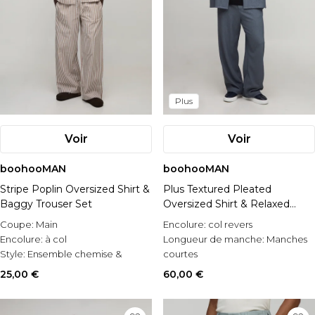
Plus
Voir
Voir
boohooMAN
boohooMAN
Stripe Poplin Oversized Shirt &
Plus Textured Pleated
Baggy Trouser Set
Oversized Shirt & Relaxed
Trouser Set
Coupe:
Main
Encolure:
col revers
Encolure:
à col
Longueur de manche:
Manches
Style:
Ensemble chemise &
courtes
pantalons
Matérial:
Plissé
25,00 €
60,00 €