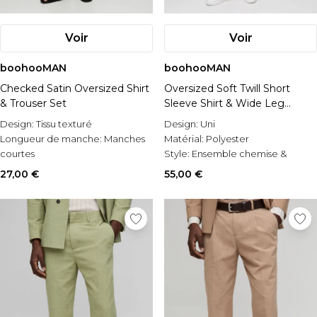
Voir
Voir
boohooMAN
boohooMAN
Checked Satin Oversized Shirt
Oversized Soft Twill Short
& Trouser Set
Sleeve Shirt & Wide Leg
Trouser Set
Design:
Tissu texturé
Design:
Uni
Longueur de manche:
Manches
Matérial:
Polyester
courtes
Style:
Ensemble chemise &
Occasion:
Casual
pantalons
27,00 €
55,00 €