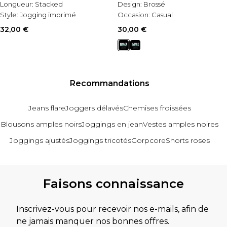
Longueur:
Stacked
Design:
Brossé
Style:
Jogging imprimé
Occasion:
Casual
32,00 €
30,00 €
Recommandations
Jeans flare
Joggers délavés
Chemises froissées
Blousons amples noirs
Joggings en jean
Vestes amples noires
Joggings ajustés
Joggings tricotés
Gorpcore
Shorts roses
Revenir au contenu principal
Faisons connaissance
Inscrivez-vous pour recevoir nos e-mails, afin de
ne jamais manquer nos bonnes offres.