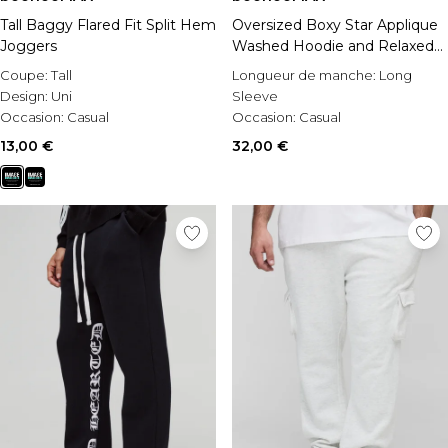
Tall Baggy Flared Fit Split Hem
Oversized Boxy Star Applique
Joggers
Washed Hoodie and Relaxed
Flare Jogger Tracksuit
Coupe:
Tall
Longueur de manche:
Long
Design:
Uni
Sleeve
Occasion:
Casual
Occasion:
Casual
Style:
Plain Long Tracksuit
13,00 €
32,00 €