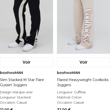
Voir
Voir
boohooMAN
boohooMAN
Slim Stacked M Star Flare
Flared Heavyweight Coolkicks
Gusset Joggers
Joggers
Design:
Marque unie
Longueur:
Cuffless
Longueur:
Stacked
Matérial:
Coton
Occasion:
Casual
Occasion:
Casual
12,00 €
32,00 €