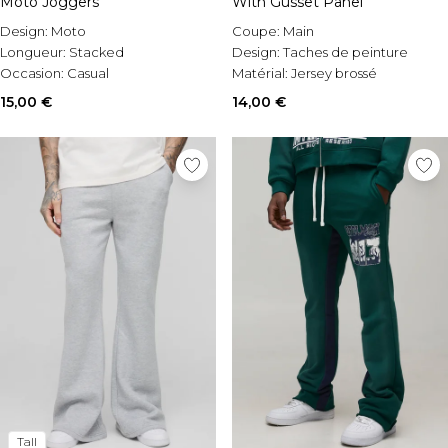
Moto Joggers
With Gusset Panel
Design:
Moto
Coupe:
Main
Longueur:
Stacked
Design:
Taches de peinture
Occasion:
Casual
Matérial:
Jersey brossé
15,00 €
14,00 €
Tall