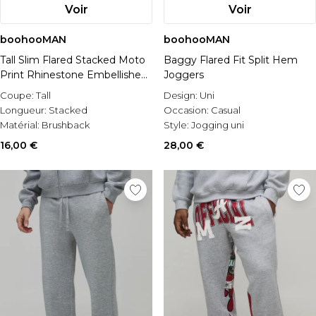
Voir
Voir
boohooMAN
boohooMAN
Tall Slim Flared Stacked Moto
Baggy Flared Fit Split Hem
Print Rhinestone Embellished
Joggers
Joggers
Coupe:
Tall
Design:
Uni
Longueur:
Stacked
Occasion:
Casual
Matérial:
Brushback
Style:
Jogging uni
16,00 €
28,00 €