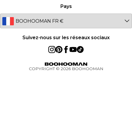
Germany
Pays
À propos des cookies
Australia
Réduction étudiant - UNiDAYS
EU
Réduction étudiant - Student Beans
Réduction étudiant
Suivez-nous sur les réseaux sociaux
Réduction pour les travailleurs essentiels
BOOHOOMAN App
COPYRIGHT ©
2026
BOOHOOMAN