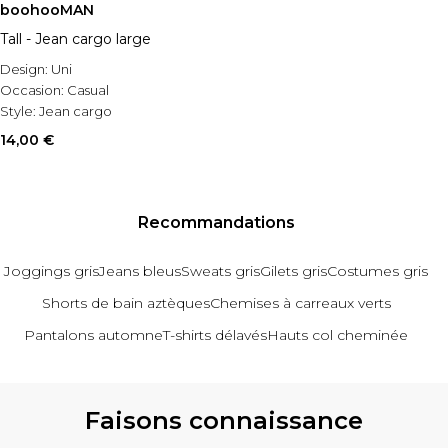
boohooMAN
Tall - Jean cargo large
Design:
Uni
Occasion:
Casual
Style:
Jean cargo
14,00 €
Recommandations
Joggings gris
Jeans bleus
Sweats gris
Gilets gris
Costumes gris
Shorts de bain aztèques
Chemises à carreaux verts
Pantalons automne
T-shirts délavés
Hauts col cheminée
Revenir au contenu principal
Faisons connaissance