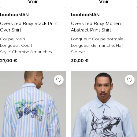
Voir
Voir
boohooMAN
boohooMAN
Oversized Boxy Stack Print
Oversized Boxy Molten
Over Shirt
Abstract Print Shirt
Coupe:
Main
Longueur:
Coupe normale
Longueur:
Court
Longueur de manche:
Half
Style:
Chemise à manches
Sleeve
longues
Style:
Chemise à manches
27,00 €
30,00 €
courtes