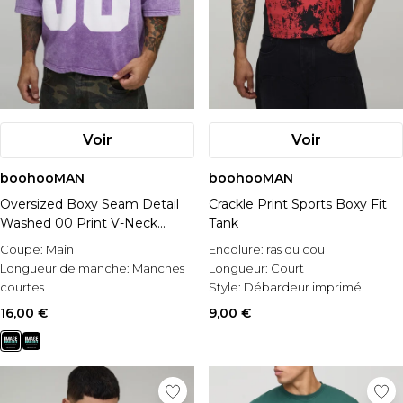
Voir
Voir
boohooMAN
boohooMAN
Oversized Boxy Seam Detail
Crackle Print Sports Boxy Fit
Washed 00 Print V-Neck
Tank
Baseball Sports Top
Coupe:
Main
Encolure:
ras du cou
Longueur de manche:
Manches
Longueur:
Court
courtes
Style:
Débardeur imprimé
Occasion:
Casual
16,00 €
9,00 €