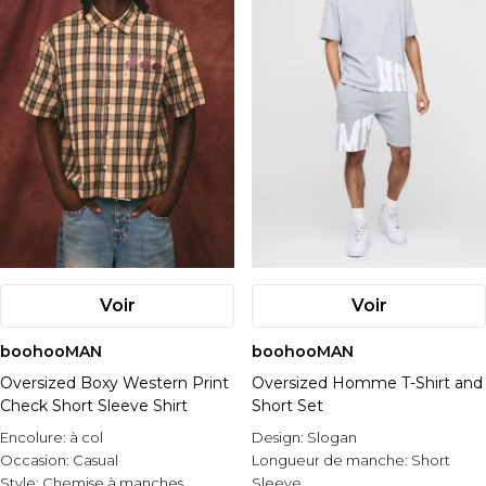
Voir
Voir
boohooMAN
boohooMAN
Oversized Boxy Western Print
Oversized Homme T-Shirt and
Check Short Sleeve Shirt
Short Set
Encolure:
à col
Design:
Slogan
Occasion:
Casual
Longueur de manche:
Short
Style:
Chemise à manches
Sleeve