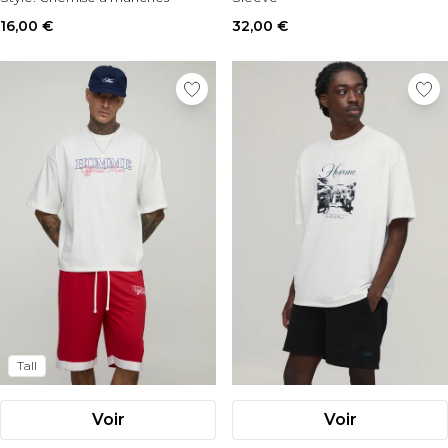
courtes
Style:
Printed Short Set
16,00 €
32,00 €
Tall
Voir
Voir