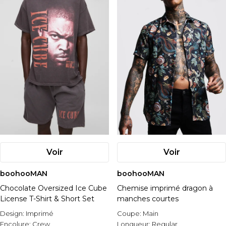
Voir
Voir
boohooMAN
boohooMAN
Chocolate Oversized Ice Cube
Chemise imprimé dragon à
License T-Shirt & Short Set
manches courtes
Design:
Imprimé
Coupe:
Main
Encolure:
Crew
Longueur:
Regular