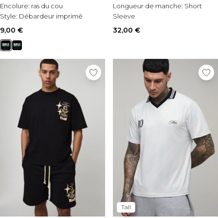
Encolure:
ras du cou
Longueur de manche:
Short
Style:
Débardeur imprimé
Sleeve
Matérial:
Jersey brossé
9,00 €
32,00 €
Tall