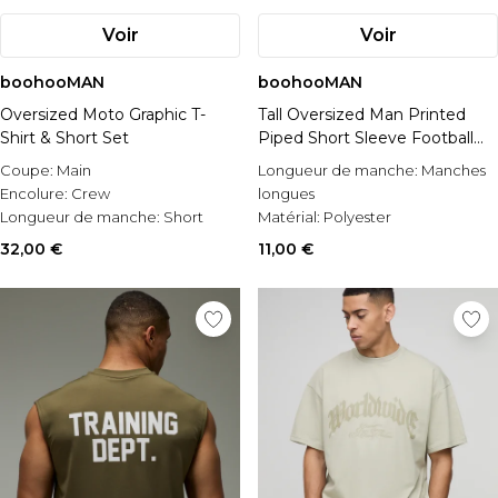
Voir
Voir
boohooMAN
boohooMAN
Oversized Moto Graphic T-
Tall Oversized Man Printed
Shirt & Short Set
Piped Short Sleeve Football
Top
Coupe:
Main
Longueur de manche:
Manches
Encolure:
Crew
longues
Longueur de manche:
Short
Matérial:
Polyester
Sleeve
Occasion:
Casual
32,00 €
11,00 €