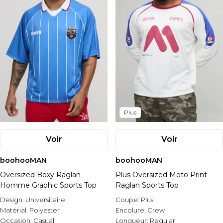
Plus
Voir
Voir
boohooMAN
boohooMAN
Oversized Boxy Raglan
Plus Oversized Moto Print
Homme Graphic Sports Top
Raglan Sports Top
Design:
Universitaire
Coupe:
Plus
Matérial:
Polyester
Encolure:
Crew
Occasion:
Casual
Longueur:
Regular