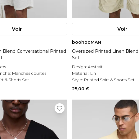
Voir
Voir
boohooMAN
n Blend Conversational Printed
Oversized Printed Linen Blend 
et
Set
vers
Design:
Abstrait
anche:
Manches courtes
Matérial:
Lin
rt & Shorts Set
Style:
Printed Shirt & Shorts Set
25,00 €