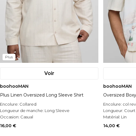
Plus
Voir
boohooMAN
boohooMAN
Plus Linen Oversized Long Sleeve Shirt
Oversized Boxy
Encolure:
Collared
Encolure:
col re
Longueur de manche:
Long Sleeve
Longueur:
Court
Occasion:
Casual
Matérial:
Lin
16,00 €
14,00 €