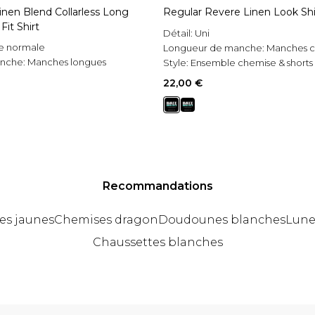
nen Blend Collarless Long
Regular Revere Linen Look Shi
Fit Shirt
Détail:
Uni
e normale
Longueur de manche:
Manches c
anche:
Manches longues
Style:
Ensemble chemise & shorts
22,00 €
Recommandations
es jaunes
Chemises dragon
Doudounes blanches
Lunet
Chaussettes blanches