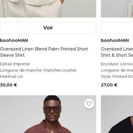
Voir
boohooMAN
boohooMAN
Oversized Linen Blend Palm Printed Short
Oversized Line
Sleeve Shirt
Shirt & Short S
Détail:
Imprimé
Encolure:
col re
Longueur de manche:
Manches courtes
Longueur de m
Matérial:
Lin
Style:
Printed Shi
30,00 €
27,00 €