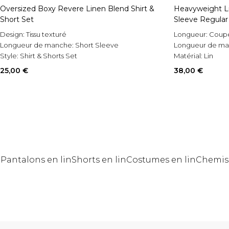
Oversized Boxy Revere Linen Blend Shirt &
Heavyweight Li
Short Set
Sleeve Regular 
Design:
Tissu texturé
Longueur:
Coup
Longueur de manche:
Short Sleeve
Longueur de m
Style:
Shirt & Shorts Set
Matérial:
Lin
25,00 €
38,00 €
Pantalons en lin
Shorts en lin
Costumes en lin
Chemis
Revenir au contenu principal