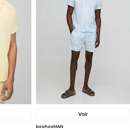
Voir
boohooMAN