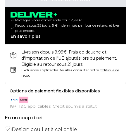
Protégez votre commande pour 2,99 €.
Retours sous 35 jours, 5 € indemnisés par jour de retard, et bien
plus encore.
En savoir plus
Livraison depuis 9,99€. Frais de douane et
d'importation de l'UE ajoutés lors du paiement.
Éligible au retour sous 21 jours
Exclusions applicables.
Veuillez consulter notre
politique de
retour
Options de paiement flexibles disponibles
18+, T&C applicables. Crédit soumis à statut
En un coup d’œil
Design douillet à col châle