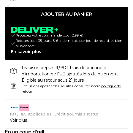
AJOUTER AU PANIER
Protégez votre commande pour 2,99 €.
Retours sous 35 jours, 5 € indemnisés par jour de retard, et bien
plus encore.
En savoir plus
Livraison depuis 9,99€. Frais de douane et
d'importation de l'UE ajoutés lors du paiement.
Éligible au retour sous 21 jours
Exclusions applicables.
Veuillez consulter notre
politique de
retour
18+, T&C applicables. Crédit soumis à statut
Voir plus
En un coup d’œil