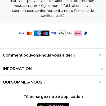
mail. Vous pouvez vous désabonner à tout moment.
Vous consentez également à l'utilisation de vos
coordonnées conformément à notre
Politique de
confidentialité.
Comment pouvons-nous vous aider ?
Foire Aux Questions
INFORMATION
Contactez-nous
Conditions générales – Mise à jour juin 2026
Suivre et retourner ma commande
QUI SOMMES-NOUS ?
Conditions d'utilisation
Options de livraison
Relations avec les investisseurs
Solde de la carte cadeau
Politique de retours – Mise à jour mai 2026
Téléchargez notre application
Déclaration sur l'esclavage moderne
Klarna
Guide des tailles