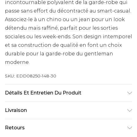
incontournable polyvalent de la garde-robe qui
passe sans effort du décontracté au smart-casual.
Associez-le à un chino ou un jean pour un look
détendu mais raffiné, parfait pour les sorties
sociales ou les week-ends. Son design intemporel
et sa construction de qualité en font un choix
durable pour la garde-robe du gentleman
moderne.
SKU:
EDD08250-148-30
Détails Et Entretien Du Produit
100% Coton, Lavable en machine à 30 degrés, le
Livraison
mannequin porte une taille Medium
Livraison standard France
€9.99
Retours
Jusqu’à 6 jours ouvrables