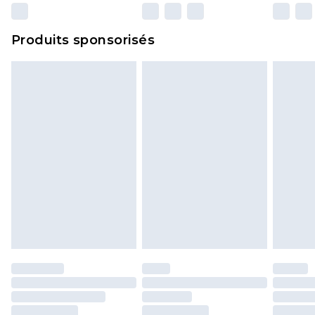
n'affecte pas vos droits statutaires.
Cliquez
ici
pour consulter l'intégralité de notre
Produits sponsorisés
politique de retour.