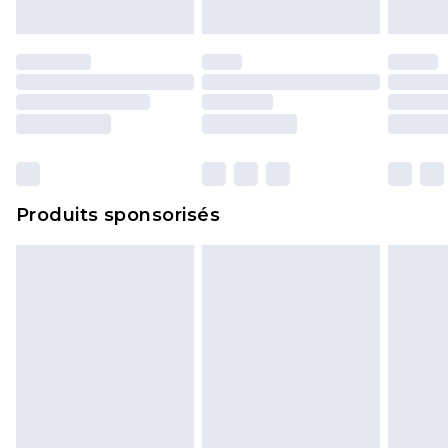
portés, non lavés et porter leurs étiquettes
d'origine. Les chaussures doivent également être
essayées en intérieur. Les articles pour la maison,
y compris le linge de lit, les matelas, les
surmatelas et les oreillers, doivent être inutilisés
et dans leur emballage d'origine non ouvert. Ceci
n'affecte pas vos droits statutaires.
Cliquez
ici
pour consulter l'intégralité de notre
Produits sponsorisés
politique de retour.