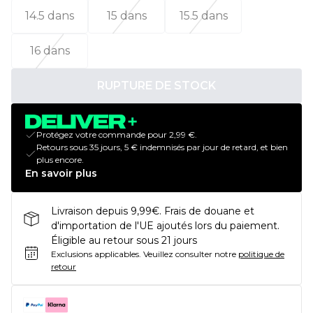
14.5 dans
15 dans
15.5 dans
16 dans
RUPTURE DE STOCK
Protégez votre commande pour 2,99 €.
Retours sous 35 jours, 5 € indemnisés par jour de retard, et bien
plus encore.
En savoir plus
Livraison depuis 9,99€. Frais de douane et
d'importation de l'UE ajoutés lors du paiement.
Éligible au retour sous 21 jours
Exclusions applicables.
Veuillez consulter notre
politique de
retour