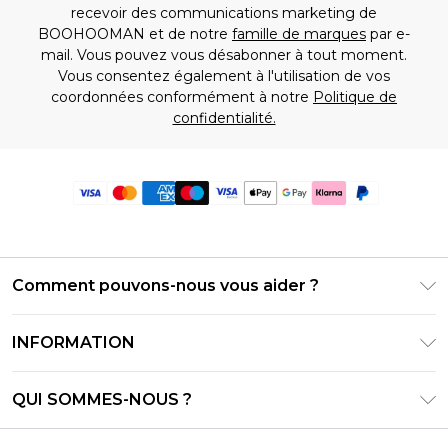
recevoir des communications marketing de
BOOHOOMAN et de notre
famille de marques
par e-
mail. Vous pouvez vous désabonner à tout moment.
Vous consentez également à l'utilisation de vos
coordonnées conformément à notre
Politique de
confidentialité.
Comment pouvons-nous vous aider ?
Foire Aux Questions
INFORMATION
Contactez-nous
Conditions générales – Mise à jour juin 2026
Suivre et retourner ma commande
QUI SOMMES-NOUS ?
Conditions d'utilisation
Options de livraison
Relations avec les investisseurs