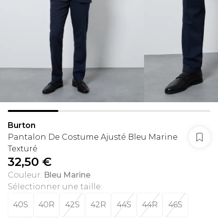
Burton
Pantalon De Costume Ajusté Bleu Marine
Texturé
32,50 €
Couleur
:
Bleu Marine
Sélectionner une taille
:
40S
40R
42S
42R
44S
44R
46S