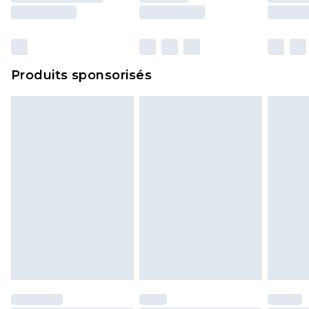
surmatelas et les oreillers, doivent être inutilisés
et dans leur emballage d'origine non ouvert. Ceci
n'affecte pas vos droits statutaires.
Cliquez
ici
pour consulter l'intégralité de notre
Produits sponsorisés
politique de retour.