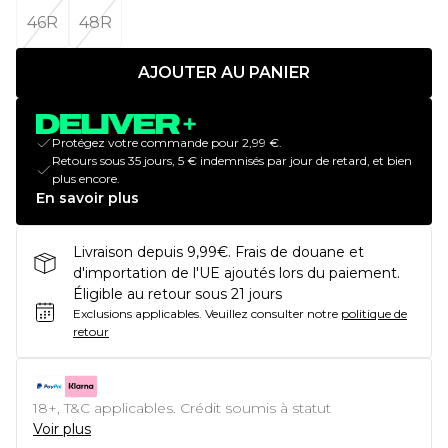
46R
48R
AJOUTER AU PANIER
Protégez votre commande pour 2,99 €.
Retours sous 35 jours, 5 € indemnisés par jour de retard, et bien
plus encore.
En savoir plus
Livraison depuis 9,99€. Frais de douane et
d'importation de l'UE ajoutés lors du paiement.
Éligible au retour sous 21 jours
Exclusions applicables.
Veuillez consulter notre
politique de
retour
18+, T&C applicables. Crédit soumis à statut
Voir plus