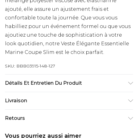
mélange polyester viscose avec élasthanne
ajouté, elle assure un ajustement frais et
confortable toute la journée. Que vous vous
habilliez pour un événement formel ou que vous
ajoutiez une touche de sophistication à votre
look quotidien, notre Veste Élégante Essentielle
Marine Coupe Slim est le choix parfait.
SKU:
BBB03915-148-127
Détails Et Entretien Du Produit
Principal : 65% Polyester 33% Viscose 2%
Livraison
Élasthanne Doublure : 100% Polyester, Nettoyage
à sec uniquement, Le mannequin porte une taille
Livraison standard France
€9.99
Retours
40R
Jusqu’à 6 jours ouvrables
Un problème survient ? Vous disposez de 21 jours
Livraison expresse France
€18.99
Vous pourriez aussi aimer