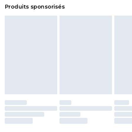
Cliquez
ici
pour consulter l'intégralité de notre
Produits sponsorisés
politique de retour.