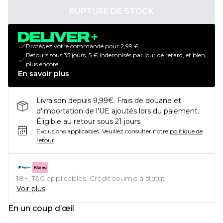
RUPTURE DE STOCK
Protégez votre commande pour 2,99 €.
Retours sous 35 jours, 5 € indemnisés par jour de retard, et bien
plus encore.
En savoir plus
Livraison depuis 9,99€. Frais de douane et
d'importation de l'UE ajoutés lors du paiement.
Éligible au retour sous 21 jours
Exclusions applicables.
Veuillez consulter notre
politique de
retour
18+, T&C applicables. Crédit soumis à statut
Voir plus
En un coup d’œil