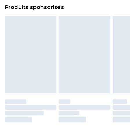
Cliquez
ici
pour consulter l'intégralité de notre
Produits sponsorisés
politique de retour.