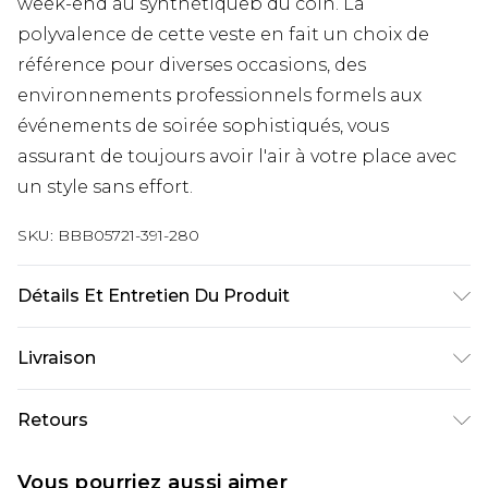
week-end au synthétiqueb du coin. La
polyvalence de cette veste en fait un choix de
référence pour diverses occasions, des
environnements professionnels formels aux
événements de soirée sophistiqués, vous
assurant de toujours avoir l'air à votre place avec
un style sans effort.
SKU:
BBB05721-391-280
Détails Et Entretien Du Produit
Principal : 69% Polyester, 29% Viscose 2%
Livraison
Élasthanne, Nettoyage à sec uniquement, Le
mannequin porte une veste taille 40R, un
Livraison standard France
€9.99
Retours
pantalon 34R, un gilet Medium, taille
Jusqu’à 6 jours ouvrables
approximative 6ft-6ft1.5
Un problème survient ? Vous disposez de 21 jours
Livraison expresse France
€18.99
Vous pourriez aussi aimer