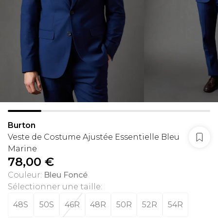
Burton
Veste de Costume Ajustée Essentielle Bleu
Marine
78,00 €
Couleur
:
Bleu Foncé
Sélectionner une taille
:
48S
50S
46R
48R
50R
52R
54R